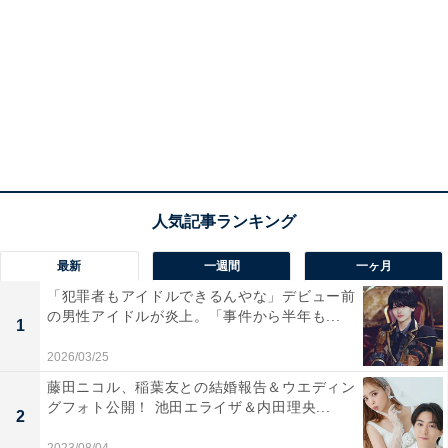
最新
一週間
一ヶ月
「犯罪者もアイドルできるんやな」デビュー前
の男性アイドルが炎上。「事件から半年も...
1
2026/03/25
藤田ニコル、稲葉友との結婚報告＆ウエディン
グフォト公開！ 池田エライザ＆内田理央...
2