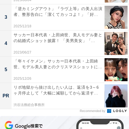
2023/08/04
「逆カミングアウト」『ラヴ上等』の美人出演
者、整形告白に「潔くてカッコよ！」「好...
3
2025/12/18
サッカー日本代表・上田綺世、美人モデル妻と
の結婚式ショット披露！ 「美男美女」「...
4
2023/06/27
「年々イケメン」サッカー日本代表・上田綺
世、モデル美人妻とのクリスマスショットに...
5
2025/12/26
リボ地獄から抜け出したい人は、返済を3～6
ヶ月停止して『大幅に減額してから返済す...
PR
渋谷法務総合事務所
Recommended by