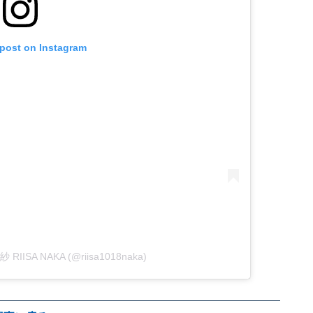
 post on Instagram
紗 RIISA NAKA (@riisa1018naka)