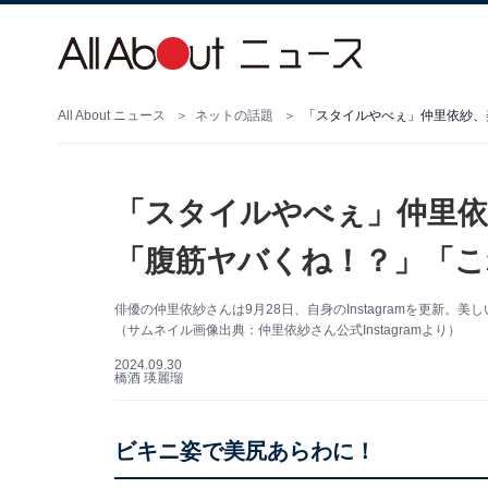
All About ニュース
ネットの話題
「スタイルやべぇ」仲里依
「腹筋ヤバくね！？」「こ
俳優の仲里依紗さんは9月28日、自身のInstagramを更新
（サムネイル画像出典：仲里依紗さん公式Instagramより）
2024.09.30
橋酒 瑛麗瑠
ビキニ姿で美尻あらわに！