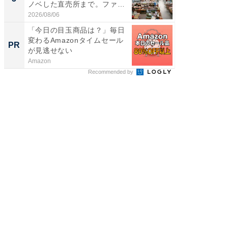
ノベした直売所まで。ファ
層水風
ー...
帰...
2026/08/06
2026/08/0
「今日の目玉商品は？」毎日
上質な眠
変わるAmazonタイムセール
座で体感
PR
PR
が見逃せない
Amazon
ReFa GIN
Recommended by