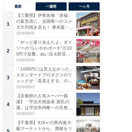
最新
一週間
一ヶ月
【三重県】伊勢名物「赤福」
【兵庫
の直営店に、全国唯一のコメ
ーメン
1
1
ダ大判焼き店も！ 東名阪・
再現した
伊...
道...
2026/08/06
2026/08/0
「やっと巡り会えたよ」ダイ
【三重
ソーの“ちいかわポーチ”が22
の直営
2
2
0円で反響。ぬい活＆防災...
ダ大判焼
伊...
2026/08/06
2026/08/0
「1000円には見えなかった」
【千葉県
スタンダードプロダクツのリ
級マー
3
3
ュックが「高見えする」の...
ノベし
ー...
2026/08/03
2026/08/0
【京都府の人気スーパー銭
ステラ
湯】「宇治天然温泉 源氏の
詰め放題
4
4
湯」は宇治市内唯一の天然温
00円で「
泉と...
2026/08/07
2026/08/0
【千葉県】918㎡の県内最大
立山連
級マーケットから、廃校をリ
風呂に、
5
5