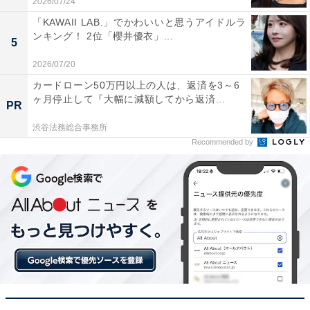
2026/07/24
「KAWAII LAB.」でかわいいと思うアイドルラ
こちらもおすすめ
ンキング！ 2位「櫻井優衣」...
5
【のんべえに聞いた】推し飲み屋街ランキン
グ！ 2位「赤坂見附」を抑えた1位は？【関東4
2026/07/20
都県】
カードローン50万円以上の人は、返済を3～6
ヶ月停止して『大幅に減額してから返済...
PR
渋谷法務総合事務所
Recommended by
1
2