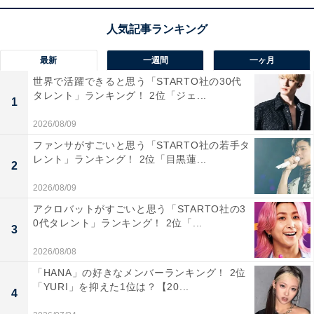
イフスタイル・金融・育児・エンタメ関連。
60位までの全ランキング結果を見
次ページ
最新
一週間
一ヶ月
る
世界で活躍できると思う「STARTO社の30代
タレント」ランキング！ 2位「ジェ...
1
2026/08/09
ファンサがすごいと思う「STARTO社の若手タ
レント」ランキング！ 2位「目黒蓮...
2
2026/08/09
アクロバットがすごいと思う「STARTO社の3
0代タレント」ランキング！ 2位「...
3
2026/08/08
「HANA」の好きなメンバーランキング！ 2位
「YURI」を抑えた1位は？【20...
4