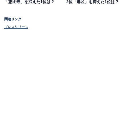
「恵比寿」を抑えた1位は？
2位「港区」を抑えた1位は？
1位：新宿
関連リンク
プレスリリース
5年連続1位にランクインしたのは、新宿です。東京一の
繁華街で、多彩なジャンルの飲食店や進化系飲みスポッ
トが勢ぞろい。
レトロな風情とおしゃれな雰囲気を併せ持つネオ居酒屋
や、昔懐かしの赤提灯横丁など、女性でも気軽にハシゴ
酒が楽しめます。
この記事の筆者：くま なかこ プロフィール
編集プロダクション出身のフリーランスエディター。編
集・執筆・校閲・SNS運用担当として月間120本以上の
コンテンツ制作に携わっています。得意なジャンルはラ