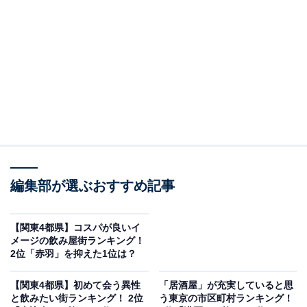
銀座エリア最大級となる「GINZA SIX」は、幅広いジャ
ンルの飲食店が集まった複合商業施設。他にも各ホテル
のバーから豊富な銘酒コレクションを持つ店、オーセン
ティックバーまでそろっています。
編集部が選ぶおすすめ記事
【関東4都県】コスパが良いイ
メージの飲み屋街ランキング！
2位「赤羽」を抑えた1位は？
【関東4都県】初めて会う異性
「居酒屋」が充実していると思
と飲みたい街ランキング！ 2位
う東京の市区町村ランキング！