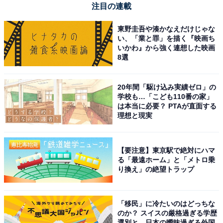
注目の連載
東野圭吾や湊かなえだけじゃな
い、「業と罪」を描く『映画ち
いかわ』から強く連想した映画
8選
20年間「駆け込み実績ゼロ」の
学校も…「こども110番の家」
は本当に必要？ PTAが直面する
理想と現実
【要注意】東京駅で絶対にハマ
る「最遠ホーム」と「メトロ乗
り換え」の絶望トラップ
「移民」に冷たいのはどっちな
のか？ スイスの厳格過ぎる学歴
選別と、日本の曖昧過ぎる外国