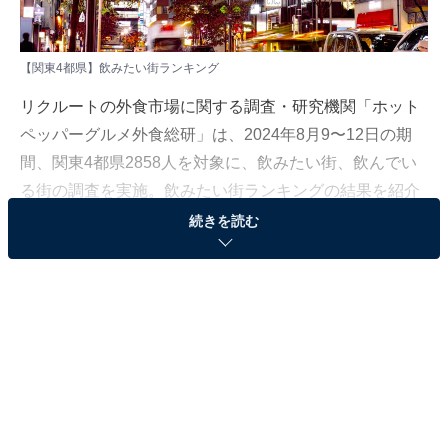
【関東4都県】飲みたい街ランキング
リクルートの外食市場に関する調査・研究機関「ホット
ペッパーグルメ外食総研」は、2024年8月9〜12日の期
間、関東4都県2858人を対象に、飲みたい街、飲んでい
る街の調査を実施。飲みたい街ランキングの結果を紹介
します。
続きを読む
＞60位までの全ランキング結果
2位：銀座
2位にランクインしたのは、銀座です。大人の飲み会の
イメージも高く、高級店からレトロな赤提灯居酒屋まで
飲むところには困りません。