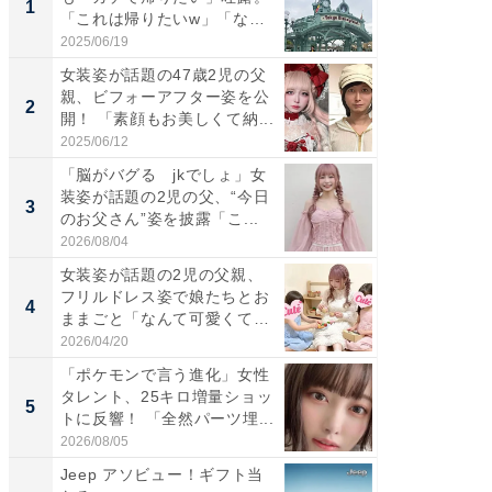
1
1
「これは帰りたいw」「なん
災地を
ち...
「カ...
2025/06/19
2026/08/0
女装姿が話題の47歳2児の父
「女の
親、ビフォーアフター姿を公
介、バ
2
2
開！ 「素顔もお美しくて納...
らのプレ
愛...
2025/06/12
2026/08/0
「脳がバグる jkでしょ」女
「好感
装姿が話題の2児の父、“今日
や、“マ
3
3
のお父さん”姿を披露「こ...
画変更
財...
2026/08/04
2026/07/3
女装姿が話題の2児の父親、
「脚が
フリルドレス姿で娘たちとお
横川尚
4
4
ままごと「なんて可愛くて平
ムキな姿
和...
刃...
2026/04/20
2026/08/0
「ポケモンで言う進化」女性
「2人と
タレント、25キロ増量ショッ
團十郎
5
5
トに反響！ 「全然パーツ埋...
「後ろ
「...
2026/08/05
2026/08/0
Jeep アソビュー！ギフト当
「ばぁ