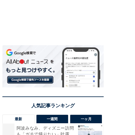
最新
一週間
一ヶ月
阿波みなみ、ディズニー訪問
「さす
も「ガチで帰りたい」吐露。
は」高