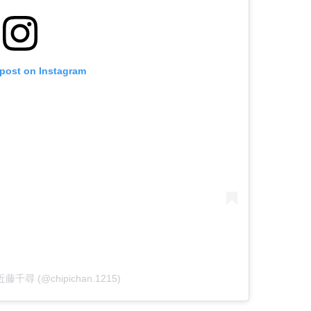
 post on Instagram
y 近藤千尋 (@chipichan.1215)