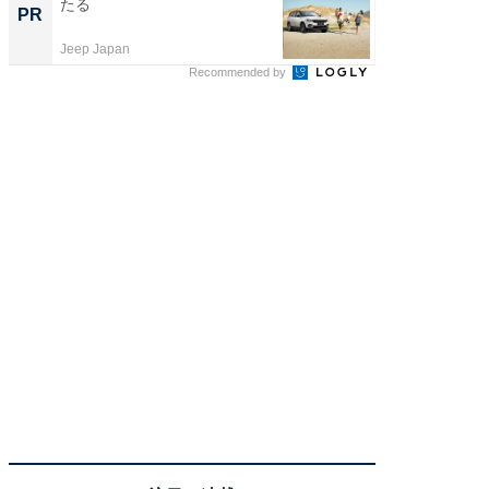
たる
い！」
PR
PR
家
Jeep Japan
株式会社
Recommended by