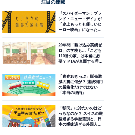
注目の連載
『スパイダーマン：ブラ
ンド・ニュー・デイ』が
「史上もっとも優しいヒ
ーロー映画」になった理
由。予習したい作品は？
20年間「駆け込み実績ゼ
ロ」の学校も…「こども
110番の家」は本当に必
要？ PTAが直面する理想
と現実
「青春18きっぷ」販売激
減の裏に何が？ 連続利用
の厳格化だけではない
「本当の理由」
「移民」に冷たいのはど
っちなのか？ スイスの厳
格過ぎる学歴選別と、日
本の曖昧過ぎる外国人政
策