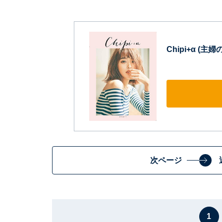
Chipi+α (
次ページ
1