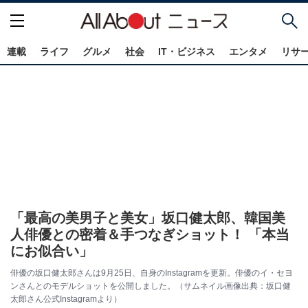
連載
ライフ
グルメ
社会
IT・ビジネス
エンタメ
リサ
「最高の美男子と美女」坂口健太郎、韓国美
人俳優との密着＆手つなぎショット！ 「本当
にお似合い」
俳優の坂口健太郎さんは9月25日、自身のInstagramを更新。俳優のイ・セヨ
ンさんとのモデルショットを公開しました。（サムネイル画像出典：坂口健
太郎さん公式Instagramより）