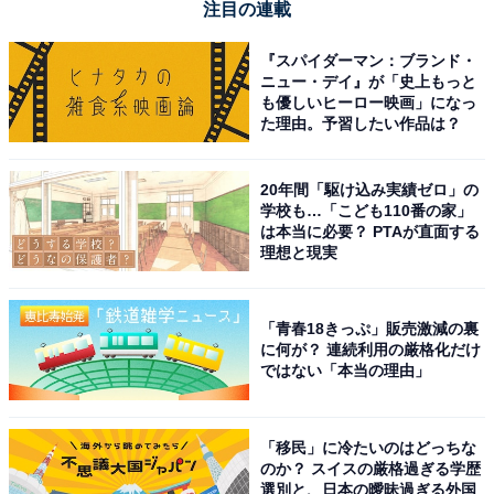
注目の連載
『スパイダーマン：ブランド・
ニュー・デイ』が「史上もっと
も優しいヒーロー映画」になっ
た理由。予習したい作品は？
20年間「駆け込み実績ゼロ」の
学校も…「こども110番の家」
は本当に必要？ PTAが直面する
理想と現実
「青春18きっぷ」販売激減の裏
に何が？ 連続利用の厳格化だけ
ではない「本当の理由」
「移民」に冷たいのはどっちな
のか？ スイスの厳格過ぎる学歴
選別と、日本の曖昧過ぎる外国