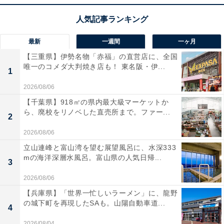
最新
一週間
一ヶ月
【三重県】伊勢名物「赤福」の直営店に、全国
唯一のコメダ大判焼き店も！ 東名阪・伊...
1
2026/08/06
【千葉県】918㎡の県内最大級マーケットか
ら、廃校をリノベした直売所まで。ファー...
2
2026/08/06
立山連峰と富山湾を望む展望風呂に、水深333
mの海洋深層水風呂。富山県の人気日帰...
3
2026/08/06
【兵庫県】「世界一忙しいラーメン」に、龍野
の城下町を再現したSAも。山陽自動車道...
4
2026/08/04