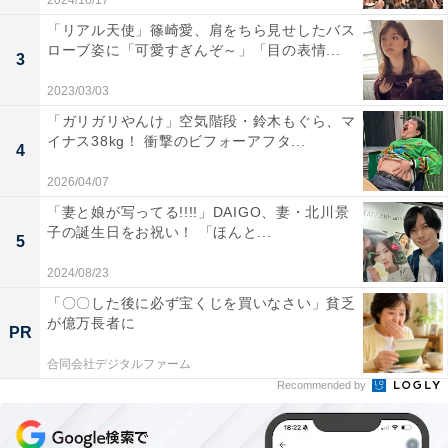
2024/10/17
「リアル天使」篠崎愛、肩をちら見せしたバス
ローブ姿に「可愛すぎんぞ～」「目の表情...
3
2023/03/03
「ガリガリやんけ」空気階段・鈴木もぐら、マ
イナス38kg！ 衝撃のビフォーアフタ...
4
2026/04/07
「妻と娘が写ってる!!!!」DAIGO、妻・北川景
子の誕生日をお祝い！ 「ほんと...
5
2024/08/23
「〇〇した後に必ず宝くじを買いなさい」貧乏
が億万長者に
PR
合同会社デジタルファーム
Recommended by