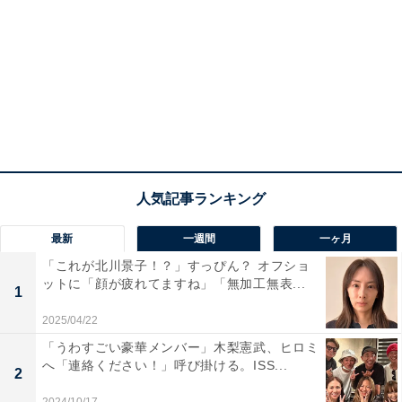
最新
一週間
一ヶ月
「これが北川景子！？」すっぴん？ オフショ
ットに「顔が疲れてますね」「無加工無表...
1
2025/04/22
「うわすごい豪華メンバー」木梨憲武、ヒロミ
へ「連絡ください！」呼び掛ける。ISS...
2