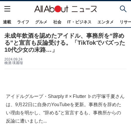
連載
ライフ
グルメ
社会
IT・ビジネス
エンタメ
リサ
未成年飲酒を認めたアイドル、事務所を“辞め
る”と宣言も反論受ける。「TikTokでバズった
10代少女の末路…」
2024.09.24
橋酒 瑛麗瑠
アイドルグループ・Sharply # × Flutter ♭の宇塚千夏さん
は、9月22日に自身のYouTubeを更新。事務所を辞めた
い理由を明かし、“辞める”と宣言するも、事務所からの
反論に遭いました...