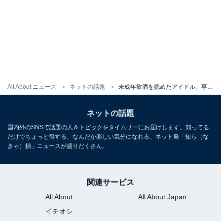
All About ニュース
ネットの話題
未成年飲酒を認めたアイドル、事務所を“辞める”と宣言も反論受ける。「TikTokでバズった10代少女の末路…」
ネットの話題
国内外のSNSで話題の人＆トピックをタイムリーにお届けします。知ってる
だけでちょっと得する、なんだか楽しい気分になれる、ネット発「知ら（な
きゃ）損」ニュースが盛りだくさん。
関連サービス
All About
All About Japan
イチオシ