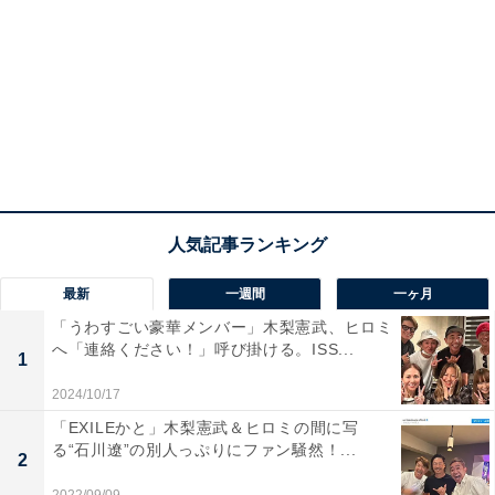
最新
一週間
一ヶ月
「うわすごい豪華メンバー」木梨憲武、ヒロミ
へ「連絡ください！」呼び掛ける。ISS...
1
2024/10/17
「EXILEかと」木梨憲武＆ヒロミの間に写
る“石川遼”の別人っぷりにファン騒然！...
2