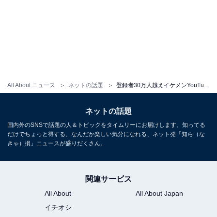
All About ニュース
ネットの話題
登録者30万人越えイケメンYouTuber、アイドルデビュー決定を報告！ 「え、凄い」「すごい機会だ」の声
ネットの話題
国内外のSNSで話題の人＆トピックをタイムリーにお届けします。知ってる
だけでちょっと得する、なんだか楽しい気分になれる、ネット発「知ら（な
きゃ）損」ニュースが盛りだくさん。
関連サービス
All About
All About Japan
イチオシ