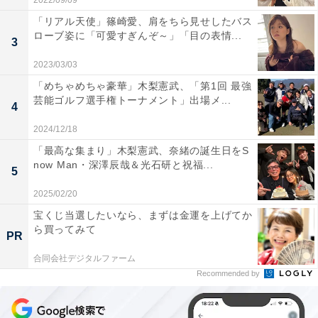
2022/09/09
「リアル天使」篠崎愛、肩をちら見せしたバス
ローブ姿に「可愛すぎんぞ～」「目の表情...
3
2023/03/03
「めちゃめちゃ豪華」木梨憲武、「第1回 最強
芸能ゴルフ選手権トーナメント」出場メ...
4
2024/12/18
「最高な集まり」木梨憲武、奈緒の誕生日をS
now Man・深澤辰哉＆光石研と祝福...
5
2025/02/20
宝くじ当選したいなら、まずは金運を上げてか
ら買ってみて
PR
合同会社デジタルファーム
Recommended by