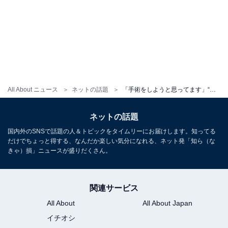
All About ニュース
ネットの話題
「手術をしようと思ってます」“男の娘”YouTuber、コンプレックスについて明かす「何年も悩んでる」
ネットの話題
国内外のSNSで話題の人＆トピックをタイムリーにお届けします。知ってる
だけでちょっと得する、なんだか楽しい気分になれる、ネット発「知ら（な
きゃ）損」ニュースが盛りだくさん。
関連サービス
All About
All About Japan
イチオシ