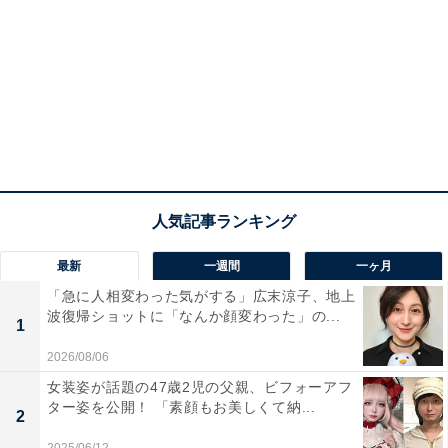
最新
一週間
一ヶ月
「急に人相変わった気がする」広末涼子、地上
波復帰ショットに「なんか顔変わった」の...
1
2026/08/06
女装姿が話題の47歳2児の父親、ビフォーアフ
ター姿を公開！ 「素顔もお美しくて納...
2