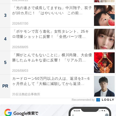
2025/06/12
「光の速さで成長してますね」中川翔子、双子
が10カ月に！ 「はやいいいい この前...
3
2026/07/30
「ポケモンで言う進化」女性タレント、25キ
ロ増量ショットに反響！ 「全然パーツ埋...
4
2026/08/05
「脚がとんでもないことに」横川尚隆、大会優
勝したムキムキな姿に反響！ 「リアル刃...
5
2026/08/03
カードローン50万円以上の人は、返済を3～6
ヶ月停止して『大幅に減額してから返済...
PR
渋谷法務総合事務所
Recommended by