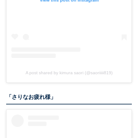
View this post on Instagram
A post shared by kimura saori (@saoriiiii819)
「さりなお疲れ様」