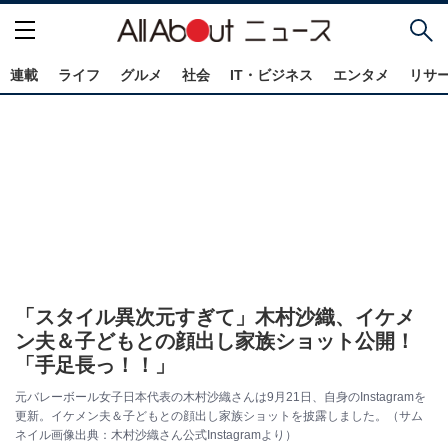
連載
ライフ
グルメ
社会
IT・ビジネス
エンタメ
リサ
「スタイル異次元すぎて」木村沙織、イケメ
ン夫＆子どもとの顔出し家族ショット公開！
「手足長っ！！」
元バレーボール女子日本代表の木村沙織さんは9月21日、自身のInstagramを
更新。イケメン夫＆子どもとの顔出し家族ショットを披露しました。（サム
ネイル画像出典：木村沙織さん公式Instagramより）