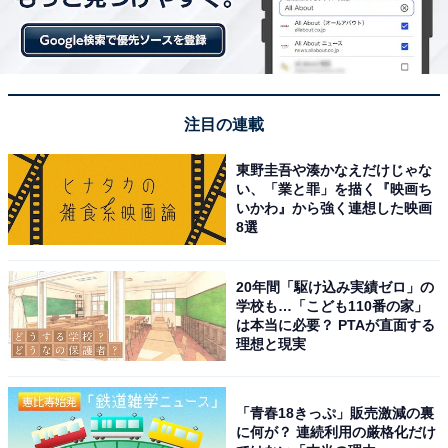
注目の連載
東野圭吾や湊かなえだけじゃな
い、「業と罪」を描く『映画ち
いかわ』から強く連想した映画
8選
20年間「駆け込み実績ゼロ」の
学校も…「こども110番の家」
は本当に必要？ PTAが直面する
理想と現実
「青春18きっぷ」販売激減の裏
に何が？ 連続利用の厳格化だけ