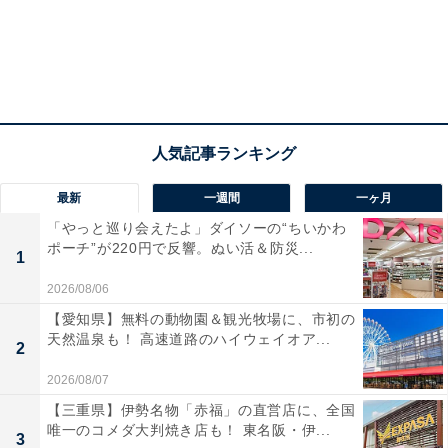
最新
一週間
一ヶ月
「やっと巡り会えたよ」ダイソーの“ちいかわ
ポーチ”が220円で反響。ぬい活＆防災...
1
2026/08/06
【愛知県】無料の動物園＆観光牧場に、市初の
天然温泉も！ 高速道路のハイウェイオア...
2
2026/08/07
【三重県】伊勢名物「赤福」の直営店に、全国
唯一のコメダ大判焼き店も！ 東名阪・伊...
3