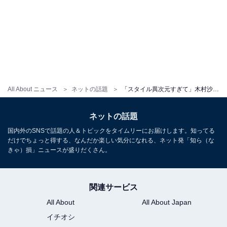
All About ニュース
ネットの話題
「スタイル異次元すぎて」木村沙織、イケメン夫＆子どもとの顔出し家族ショット公開！ 「手足長っ！！」
ネットの話題
国内外のSNSで話題の人＆トピックをタイムリーにお届けします。知ってる
だけでちょっと得する、なんだか楽しい気分になれる、ネット発「知ら（な
きゃ）損」ニュースが盛りだくさん。
関連サービス
All About
All About Japan
イチオシ