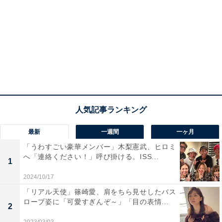
最新
一週間
一ヶ月
「うわすごい豪華メンバー」木梨憲武、ヒロミ
へ「連絡ください！」呼び掛ける。ISS...
1
2024/10/17
「リアル天使」篠崎愛、肩をちら見せしたバス
ローブ姿に「可愛すぎんぞ～」「目の表情...
2