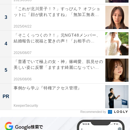
2023/03/03
「これが北川景子！？」すっぴん？ オフショ
ットに「顔が疲れてますね」「無加工無表...
3
2025/04/22
「そこくっつくの？！」元NGT48メンバー、
結婚報告に祝福と驚きの声！「お相手の...
4
2026/08/07
「普通でいて極上の女・神」篠崎愛、肌見せの
美しい姿に反響「ますます綺麗になってい...
5
2026/08/06
事例から学ぶ『特権アクセス管理』
PR
KeeperSecurity
Recommended by