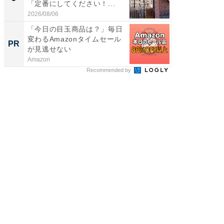
「定番にしてください！...
っ！？1
2026/08/06
2026/08/0
「今日の目玉商品は？」毎日
FINCH
変わるAmazonタイムセール
クセッ
PR
PR
が見逃せない
Amazon
FINCHI o
Recommended by