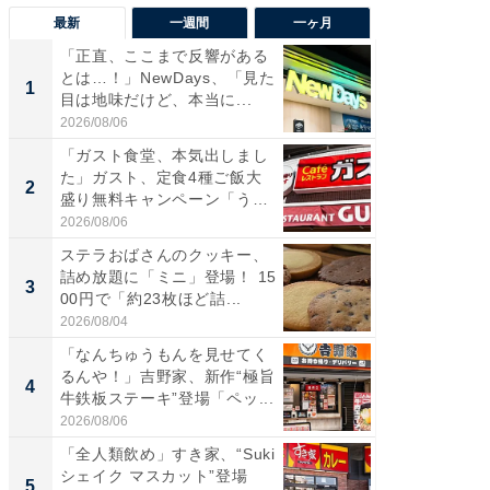
最新
一週間
一ヶ月
「正直、ここまで反響がある
ステラ
とは…！」NewDays、「見た
詰め放題
1
1
目は地味だけど、本当に...
00円で「
2026/08/06
2026/08/0
「ガスト食堂、本気出しまし
「えぐ
た」ガスト、定食4種ご飯大
う！」
2
2
盛り無料キャンペーン「うお
神」と
お...
が神」「.
2026/08/06
2026/08/0
ステラおばさんのクッキー、
「はま
詰め放題に「ミニ」登場！ 15
第3弾開
3
3
00円で「約23枚ほど詰...
タが登
う...
2026/08/04
2026/08/0
「なんちゅうもんを見せてく
「たま
るんや！」吉野家、新作“極旨
グ、新作
4
4
牛鉄板ステーキ”登場「ペッ...
ィ”登場
2026/08/06
2026/08/0
「全人類飲め」すき家、“Suki
「とう
シェイク マスカット”登場
家、“ア
5
5