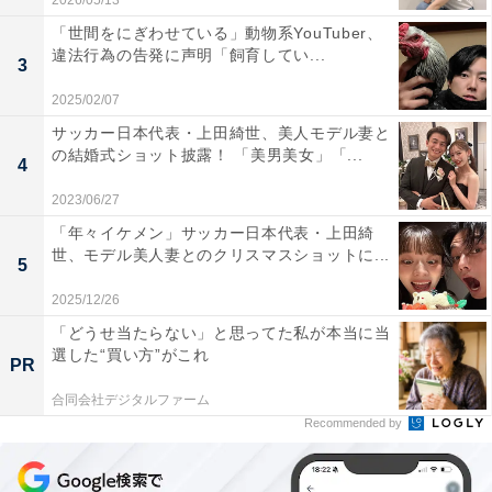
2026/05/13
「世間をにぎわせている」動物系YouTuber、
違法行為の告発に声明「飼育してい...
3
2025/02/07
サッカー日本代表・上田綺世、美人モデル妻と
の結婚式ショット披露！ 「美男美女」「...
4
2023/06/27
「年々イケメン」サッカー日本代表・上田綺
世、モデル美人妻とのクリスマスショットに...
5
2025/12/26
「どうせ当たらない」と思ってた私が本当に当
選した“買い方”がこれ
PR
合同会社デジタルファーム
Recommended by