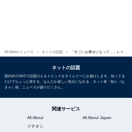
All About ニュース
ネットの話題
「すごいお痩せになって…」レイザーラモンHGの美人妻、圧巻美脚を披露し反響！ 「キレイで憧れです」
ネットの話題
国内外のSNSで話題の人＆トピックをタイムリーにお届けします。知ってる
だけでちょっと得する、なんだか楽しい気分になれる、ネット発「知ら（な
きゃ）損」ニュースが盛りだくさん。
関連サービス
All About
All About Japan
イチオシ