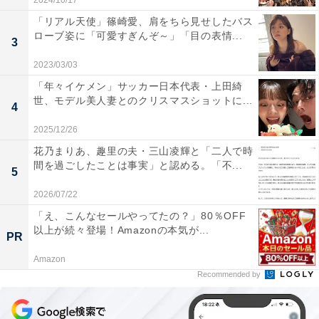
2024/10/17
「リアル天使」篠崎愛、肩をちら見せしたバス
ローブ姿に「可愛すぎんぞ～」「目の表情...
3
2023/03/03
「年々イケメン」サッカー日本代表・上田綺
世、モデル美人妻とのクリスマスショットに...
4
2025/12/26
花乃まりあ、趣里の夫・三山凌輝と「二人で時
間を過ごしたことは事実」と認める。「不...
5
2026/07/22
「え、こんなセールやってたの？」80％OFF
以上が続々登場！Amazonの本気が...
PR
Amazon
Recommended by