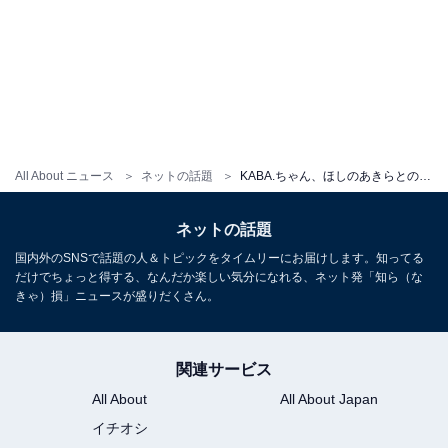
All About ニュース
ネットの話題
KABA.ちゃん、ほしのあきらとのスタイル抜群ショットに反響！ 「みんなかわゆい」「カッコいい」の声
ネットの話題
国内外のSNSで話題の人＆トピックをタイムリーにお届けします。知ってる
だけでちょっと得する、なんだか楽しい気分になれる、ネット発「知ら（な
きゃ）損」ニュースが盛りだくさん。
関連サービス
All About
All About Japan
イチオシ