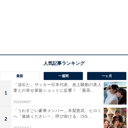
最新
一週間
一ヶ月
「涙出た」サッカー日本代表、炎上騒動の美人
妻との幸せ家族ショットに反響！ 「最高...
1
2026/08/07
「うわすごい豪華メンバー」木梨憲武、ヒロミ
へ「連絡ください！」呼び掛ける。ISS...
2