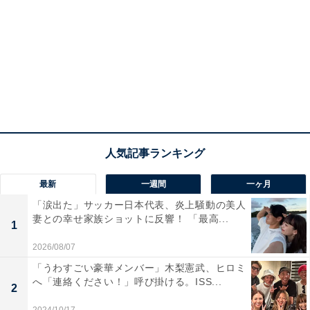
最新
一週間
一ヶ月
「涙出た」サッカー日本代表、炎上騒動の美人
妻との幸せ家族ショットに反響！ 「最高...
1
2026/08/07
「うわすごい豪華メンバー」木梨憲武、ヒロミ
へ「連絡ください！」呼び掛ける。ISS...
2