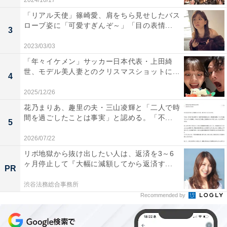
2024/10/17
「リアル天使」篠崎愛、肩をちら見せしたバス
ローブ姿に「可愛すぎんぞ～」「目の表情...
3
2023/03/03
「年々イケメン」サッカー日本代表・上田綺
世、モデル美人妻とのクリスマスショットに...
4
2025/12/26
花乃まりあ、趣里の夫・三山凌輝と「二人で時
間を過ごしたことは事実」と認める。「不...
5
2026/07/22
リボ地獄から抜け出したい人は、返済を3～6
ヶ月停止して『大幅に減額してから返済す...
PR
渋谷法務総合事務所
Recommended by