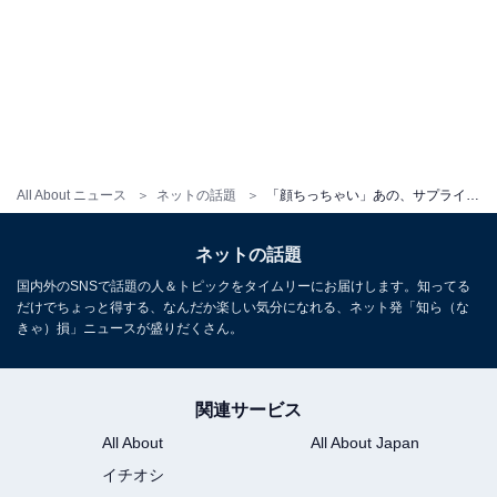
All About ニュース
ネットの話題
「顔ちっちゃい」あの、サプライズ誕生日ショットに反響！ ドラマ『民王R』共演者から祝福を受ける
ネットの話題
国内外のSNSで話題の人＆トピックをタイムリーにお届けします。知ってる
だけでちょっと得する、なんだか楽しい気分になれる、ネット発「知ら（な
きゃ）損」ニュースが盛りだくさん。
関連サービス
All About
All About Japan
イチオシ