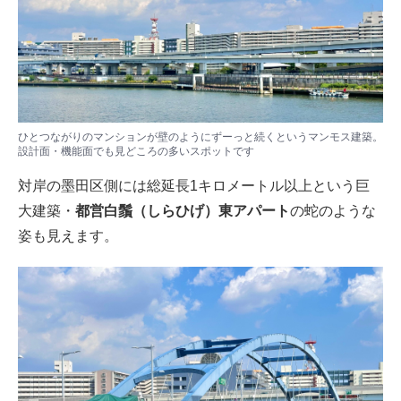
ひとつながりのマンションが壁のようにずーっと続くというマンモス建築。
設計面・機能面でも見どころの多いスポットです
対岸の墨田区側には総延長1キロメートル以上という巨
大建築・
都営白鬚（しらひげ）東アパート
の蛇のような
姿も見えます。