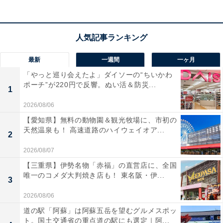
最新
一週間
一ヶ月
「やっと巡り会えたよ」ダイソーの“ちいかわ
ポーチ”が220円で反響。ぬい活＆防災...
1
2026/08/06
【愛知県】無料の動物園＆観光牧場に、市初の
天然温泉も！ 高速道路のハイウェイオア...
2
2026/08/07
【三重県】伊勢名物「赤福」の直営店に、全国
唯一のコメダ大判焼き店も！ 東名阪・伊...
3
2026/08/06
道の駅「阿蘇」は阿蘇五岳を望むグルメスポッ
ト。国土交通省の重点道の駅にも選定｜阿...