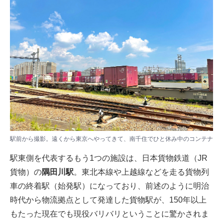
駅前から撮影。遠くから東京へやってきて、南千住でひと休み中のコンテナ
駅東側を代表するもう1つの施設は、日本貨物鉄道（JR
貨物）の
隅田川駅
。東北本線や上越線などを走る貨物列
車の終着駅（始発駅）になっており、前述のように明治
時代から物流拠点として発達した貨物駅が、150年以上
もたった現在でも現役バリバリということに驚かされま