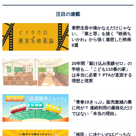
注目の連載
東野圭吾や湊かなえだけじゃな
い、「業と罪」を描く『映画ち
いかわ』から強く連想した映画
8選
20年間「駆け込み実績ゼロ」の
学校も…「こども110番の家」
は本当に必要？ PTAが直面する
理想と現実
「青春18きっぷ」販売激減の裏
に何が？ 連続利用の厳格化だけ
ではない「本当の理由」
「移民」に冷たいのはどっちな