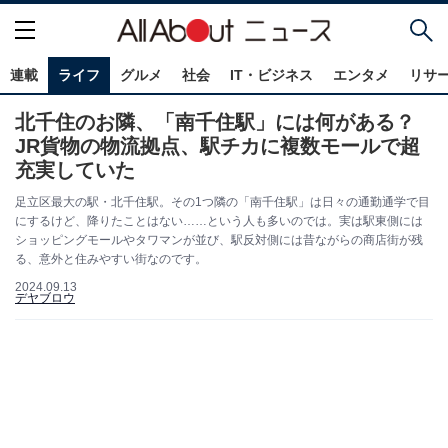
連載
ライフ
グルメ
社会
IT・ビジネス
エンタメ
リサ
北千住のお隣、「南千住駅」には何がある？
JR貨物の物流拠点、駅チカに複数モールで超
充実していた
足立区最大の駅・北千住駅。その1つ隣の「南千住駅」は日々の通勤通学で目
にするけど、降りたことはない……という人も多いのでは。実は駅東側には
ショッピングモールやタワマンが並び、駅反対側には昔ながらの商店街が残
る、意外と住みやすい街なのです。
2024.09.13
デヤブロウ