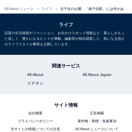
All About ニュース
ライフ
北千住のお隣、「南千住駅」には何がある？ JR貨物の物流拠点、駅チカに複数モールで超充実していた
ライフ
話題の生活雑貨やファッション、お出かけスポット情報など、暮らしがもっ
と楽しく、豊かになるヒントが満載。編集部が独自調査した、気になる他人
のライフスタイル事情も公開しています。
関連サービス
All About
All About Japan
イチオシ
サイト情報
会社概要
広告掲載
プライバシーポリシー
著作権・商標・免責事項
当サイトの情報についての注意
All About ニュースについて