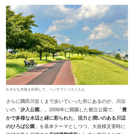
わずかな木陰を利用して、ベンチでくつろぐ人も
さらに隅田川近くまで歩いていった所にあるのが、川沿
いの「
汐入公園
」。2006年に開園した都立公園で、「
豊
かで多様な水辺と緑に彩られた、活力と潤いのある川辺
のひろば公園
」を基本テーマとしつつ、大規模災害時に