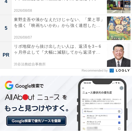
4
2026/08/08
東野圭吾や湊かなえだけじゃない、「業と罪」
を描く『映画ちいかわ』から強く連想した...
5
2026/08/07
リボ地獄から抜け出したい人は、返済を3～6
ヶ月停止して『大幅に減額してから返済す...
PR
渋谷法務総合事務所
Recommended by