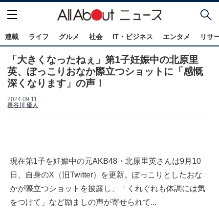
連載
ライフ
グルメ
社会
IT・ビジネス
エンタメ
リサ
「大きくなったねぇ」第1子妊娠中の北原里
英、ぽっこりおなか際立つショットに「感慨
深くなります」の声！
2024.09.11
長谷川 優人
現在第1子を妊娠中の元AKB48・北原里英さんは9月10
日、自身のX（旧Twitter）を更新。ぽっこりとしたおな
かが際立つショットを披露し、「くれぐれも体調には気
をつけて」など励ましの声が寄せられて...