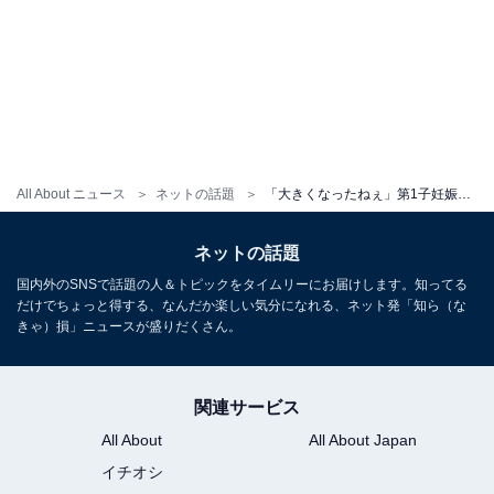
All About ニュース
ネットの話題
「大きくなったねぇ」第1子妊娠中の北原里英、ぽっこりおなか際立つショットに「感慨深くなります」の声！
ネットの話題
国内外のSNSで話題の人＆トピックをタイムリーにお届けします。知ってる
だけでちょっと得する、なんだか楽しい気分になれる、ネット発「知ら（な
きゃ）損」ニュースが盛りだくさん。
関連サービス
All About
All About Japan
イチオシ