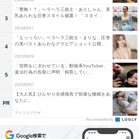
2026/08/08
「豊胸！？」ヘラヘラ三銃士・ありしゃん、美
乳あらわな圧巻スタイル披露！ 「スタイ...
3
2024/05/17
「えっっろい」ヘラヘラ三銃士・まりな、圧巻
の美バストあらわなグラビアショット公開...
4
2023/09/29
「世間をにぎわせている」動物系YouTuber、
違法行為の告発に声明「飼育してい...
5
2025/02/07
【大人気】ひんやり冷感寝具で快適な睡眠をあ
なたに。
PR
アイリスプラザ
Recommended by