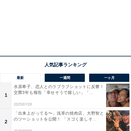
最新
一週間
一ヶ月
水原希子、恋人とのラブラブショットに反響！
交際3年も報告「幸せそうで嬉しい」「...
1
2025/07/28
「出来上がってる〜」浅草の焼肉店、大野智と
のツーショットを公開！ 「スゴく楽しそ...
2