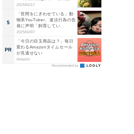
体...
2025/02/17
2026/08/0
「世間をにぎわせている」動
「脳がバ
物系YouTuber、違法行為の告
装姿が話
5
5
発に声明「飼育してい...
のお父さ
2025/02/07
2026/08/0
「今日の目玉商品は？」毎日
シェア別荘
変わるAmazonタイムセール
wners
PR
PR
が見逃せない
Amazon
COCO VIL
Recommended by