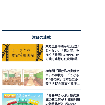
注目の連載
東野圭吾や湊かなえだけ
じゃない、「業と罪」を
描く『映画ちいかわ』か
ら強く連想した映画8選
20年間「駆け込み実績ゼ
ロ」の学校も…「こども
110番の家」は本当に必
要？ PTAが直面する理想
と現実
「青春18きっぷ」販売激
減の裏に何が？ 連続利用
の厳格化だけではない