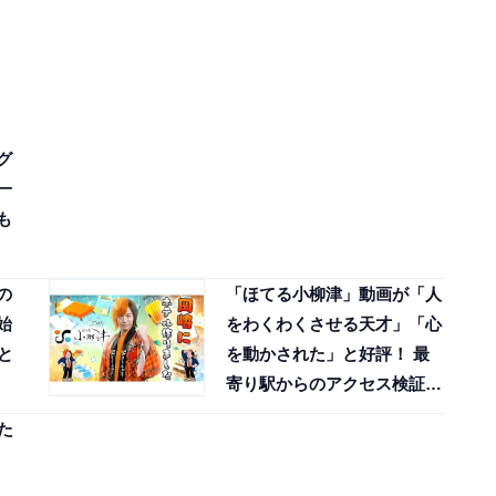
グ
一
も
の
「ほてる小柳津」動画が「人
始
をわくわくさせる天才」「心
と
を動かされた」と好評！ 最
寄り駅からのアクセス検証動
画も公開
た