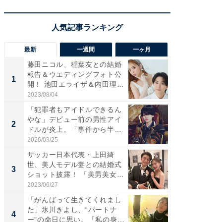
最新
一週間
一ヶ月
藤田ニコル、稲葉友との結婚
「さす
報告＆ウエディングフォト公
は」高
1
1
開！ 池田エライザ＆内田理
災地を
央...
「カ...
2023/08/04
2026/08/0
「犯罪者もアイドルできるん
「女の
やな」デビュー前の男性アイ
介、バ
2
2
ドルが炎上。「事件から半年
らのプレ
も...
愛...
2026/03/25
2026/08/0
サッカー日本代表・上田綺
「脚が
世、美人モデル妻との結婚式
横川尚
3
3
ショット披露！ 「美男美女」
ムキな姿
「...
刃...
2023/06/27
2026/08/0
「がんばって生きてくれまし
「え、
た」氷川きよし、“パートナ
芸人、2
4
4
ー”の命日に思い。「私の身
エットに