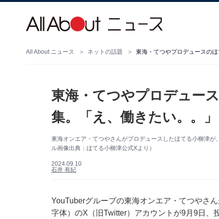
All About ニュース
ネットの話題
東海・てつやプロデュースのほ
東海・てつやプロデュース
集。「え、働きたい。。」
東海オンエア・てつやさんがプロデュースしたほてる小柳津が、2
ル画像出典：ほてる小柳津公式Xより）
2024.09.10
石井 有紀
YouTuberグループの東海オンエア・てつや
字体）のX（旧Twitter）アカウントが9月