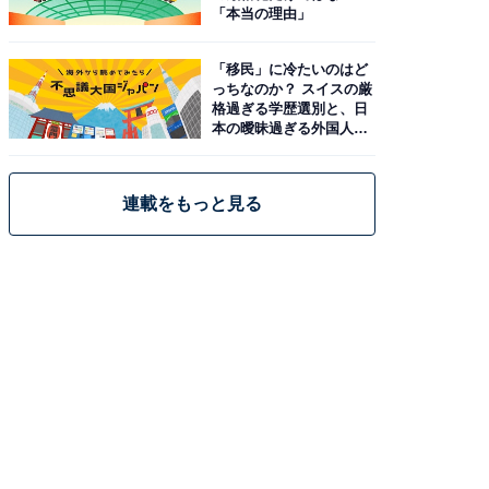
「本当の理由」
「移民」に冷たいのはど
っちなのか？ スイスの厳
格過ぎる学歴選別と、日
本の曖昧過ぎる外国人政
策
連載をもっと見る