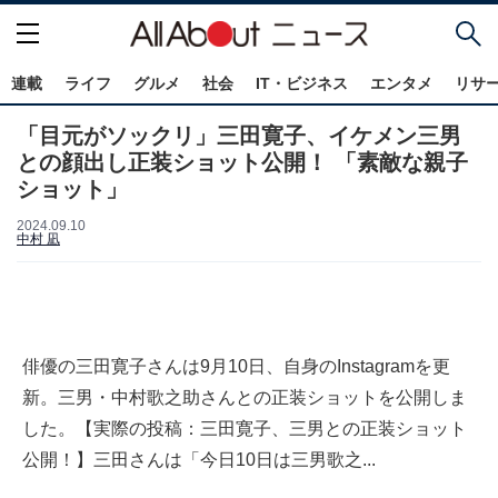
連載
ライフ
グルメ
社会
IT・ビジネス
エンタメ
リサ
「目元がソックリ」三田寛子、イケメン三男
との顔出し正装ショット公開！ 「素敵な親子
ショット」
2024.09.10
中村 凪
俳優の三田寛子さんは9月10日、自身のInstagramを更
新。三男・中村歌之助さんとの正装ショットを公開しま
した。【実際の投稿：三田寛子、三男との正装ショット
公開！】三田さんは「今日10日は三男歌之...