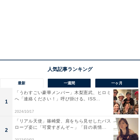
最新
一週間
一ヶ月
「うわすごい豪華メンバー」木梨憲武、ヒロミ
へ「連絡ください！」呼び掛ける。ISS...
1
2024/10/17
「リアル天使」篠崎愛、肩をちら見せしたバス
ローブ姿に「可愛すぎんぞ～」「目の表情...
2