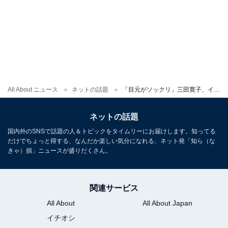
All About ニュース
ネットの話題
「目元がソックリ」三田寛子、イケメン三男との顔出し正装ショット公開！ 「素敵な親子ショット」
ネットの話題
国内外のSNSで話題の人＆トピックをタイムリーにお届けします。知ってる
だけでちょっと得する、なんだか楽しい気分になれる、ネット発「知ら（な
きゃ）損」ニュースが盛りだくさん。
関連サービス
All About
All About Japan
イチオシ