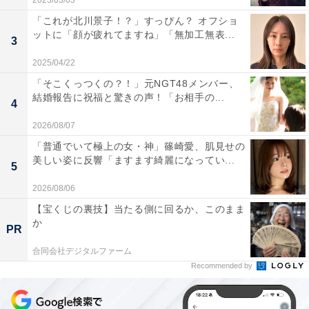
2023/03/03
「これが北川景子！？」すっぴん？ オフショ
ットに「顔が疲れてますね」「無加工無表...
3
2025/04/22
「そこくっつくの？！」元NGT48メンバー、
結婚報告に祝福と驚きの声！「お相手の...
4
2026/08/07
「普通でいて極上の女・神」篠崎愛、肌見せの
美しい姿に反響「ますます綺麗になってい...
5
2026/08/06
【宝くじの裏技】当たる側に回るか、このまま
か
PR
合同会社デジタルファーム
Recommended by