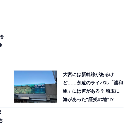
治
企
大宮には新幹線があるけ
ど……永遠のライバル「浦和
駅」には何がある？ 埼玉に
海があった“証拠の地”!?
2
き