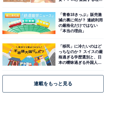
と現実
「青春18きっぷ」販売激
減の裏に何が？ 連続利用
の厳格化だけではない
「本当の理由」
「移民」に冷たいのはど
っちなのか？ スイスの厳
格過ぎる学歴選別と、日
本の曖昧過ぎる外国人政
策
連載をもっと見る