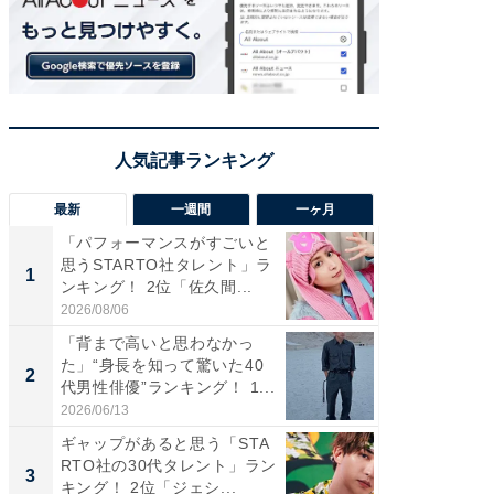
最新
一週間
一ヶ月
「パフォーマンスがすごいと
「癒し系
思うSTARTO社タレント」ラ
タレント
1
1
ンキング！ 2位「佐久間...
「井ノ原
2026/08/06
2026/08/0
「背まで高いと思わなかっ
癒し系だ
た」“身長を知って驚いた40
の若手
2
2
代男性俳優”ランキング！ 1...
グ！ 2
2026/06/13
2026/08/0
ギャップがあると思う「STA
ギャップ
RTO社の30代タレント」ラン
RTO社
3
3
キング！ 2位「ジェシ...
キング！