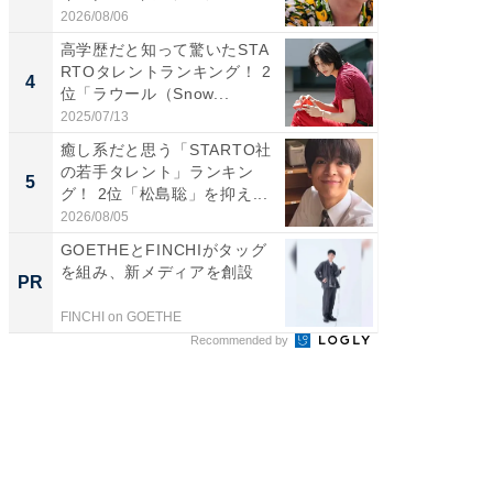
2026/08/06
2026/08/0
高学歴だと知って驚いたSTA
「世界で
RTOタレントランキング！ 2
ARTO
4
4
位「ラウール（Snow...
グ！ 2
2025/07/13
2026/08/0
癒し系だと思う「STARTO社
身長を知
の若手タレント」ランキン
性俳優」
5
5
グ！ 2位「松島聡」を抑え...
「鈴木
倒...
2026/08/05
2026/08/0
GOETHEとFINCHIがタッグ
【西野
を組み、新メディアを創設
を追求
PR
PR
は
FINCHI on GOETHE
FINCHI o
Recommended by