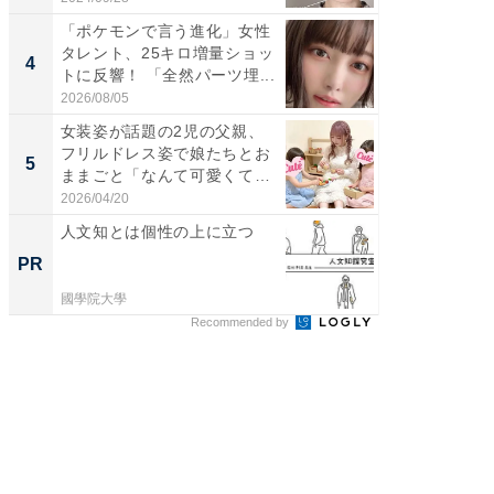
「ポケモンで言う進化」女性
「脚が
タレント、25キロ増量ショッ
横川尚
4
4
トに反響！ 「全然パーツ埋...
ムキな姿
刃...
2026/08/05
2026/08/0
女装姿が話題の2児の父親、
「2人と
フリルドレス姿で娘たちとお
團十郎
5
5
ままごと「なんて可愛くて平
「後ろ
和...
「...
2026/04/20
2026/08/0
人文知とは個性の上に立つ
住宅ロー
税制改
PR
PR
國學院大學
東京証券
Recommended by