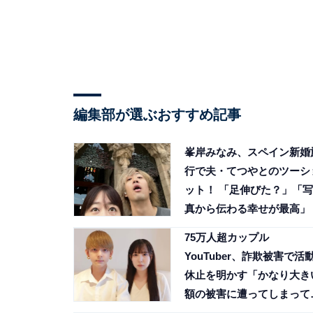
編集部が選ぶおすすめ記事
峯岸みなみ、スペイン新婚
行で夫・てつやとのツーシ
ット！ 「足伸びた？」「写
真から伝わる幸せが最高」
75万人超カップル
YouTuber、詐欺被害で活
休止を明かす「かなり大き
額の被害に遭ってしまって
吐露