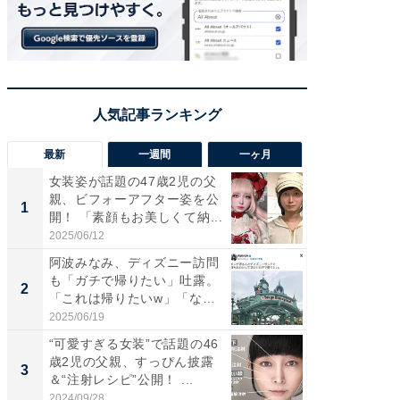
最新
一週間
一ヶ月
女装姿が話題の47歳2児の父
「さす
親、ビフォーアフター姿を公
は」高
1
1
開！ 「素顔もお美しくて納...
災地を
「カ...
2025/06/12
2026/08/0
阿波みなみ、ディズニー訪問
「女の
も「ガチで帰りたい」吐露。
介、バ
2
2
「これは帰りたいw」「なん
らのプレ
ち...
愛...
2025/06/19
2026/08/0
“可愛すぎる女装”で話題の46
「好感
歳2児の父親、すっぴん披露
や、“マ
3
3
＆“注射レシピ”公開！ ...
画変更
財...
2024/09/28
2026/07/3