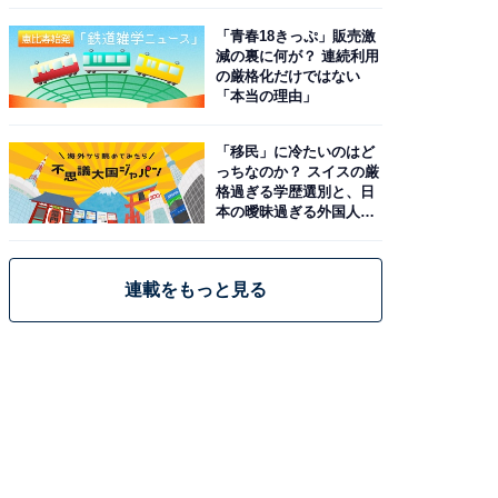
「青春18きっぷ」販売激
減の裏に何が？ 連続利用
の厳格化だけではない
「本当の理由」
「移民」に冷たいのはど
っちなのか？ スイスの厳
格過ぎる学歴選別と、日
本の曖昧過ぎる外国人政
策
連載をもっと見る