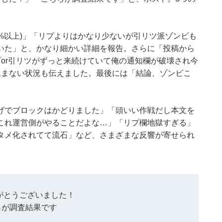
99%以上)」「リプよりはかなり少ないが引リツ派ゾンビも
いた」と、かなり細かい詳細を報告。さらに「投稿から
or引リツがずっと来続けていて俺の通知欄が破壊され今
止まない状況も伝えました。最後には「結論、ゾンビこ
げでブロックはかどりました」「頭いい作戦だし本文を
これ運営側がやることだよな…」「リプ欄地獄すぎる」
タメ化されてて流石」など、さまざまな反響が寄せられ
がとうございました！
らが調査結果です