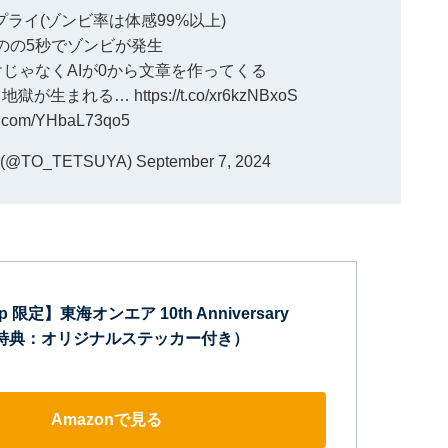
リプライ(ゾンビ率は体感99%以上)
のの5秒でゾンビが発生
じゃなくAIが0から文章を作ってくる
する地獄が生まれる…
https://t.co/xr6kzNBxoS
er.com/YHbaL73qo5
TO_TETSUYA)
September 7, 2024
jp 限定】東海オンエア 10th Anniversary
（特典：オリジナルステッカー付き）
Amazonで見る