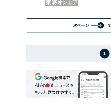
次ページ
1