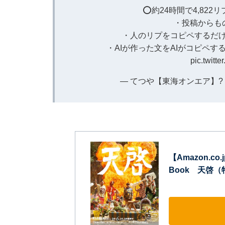
⭕️約24時間で4,822
・投稿からも
・人のリプをコピペするだけ
・AIが作った文をAIがコピペ
pic.twitt
— てつや【東海オンエア】? (@
【Amazon.co.
Book 天啓