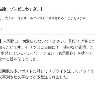
結論、ゾンビこわすぎ」】
り、売上の一部がオールアバウトに還元されることがあります。
」
意】人間様は一切返信しないでください。普段リプ欄にど
知りたいです。引リツはご自由に！ 魂のない皆様、た
で多発しているインプレッション（表示回数）を稼ぐア
査する旨を伝えました。
覧回数の多いポストに対してリプライを送っているよう
文字列や絵文字などが多数送られました。