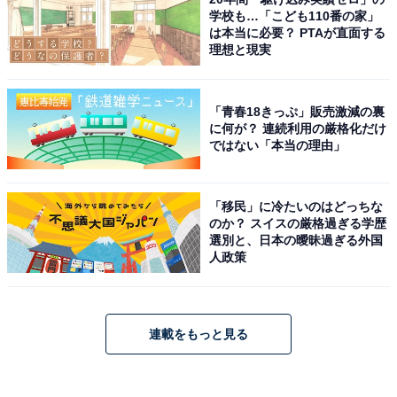
学校も…「こども110番の家」
は本当に必要？ PTAが直面する
理想と現実
「青春18きっぷ」販売激減の裏
に何が？ 連続利用の厳格化だけ
ではない「本当の理由」
「移民」に冷たいのはどっちな
のか？ スイスの厳格過ぎる学歴
選別と、日本の曖昧過ぎる外国
人政策
連載をもっと見る