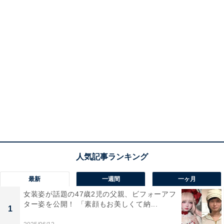
最新
一週間
一ヶ月
女装姿が話題の47歳2児の父親、ビフォーアフ
ター姿を公開！ 「素顔もお美しくて納...
1