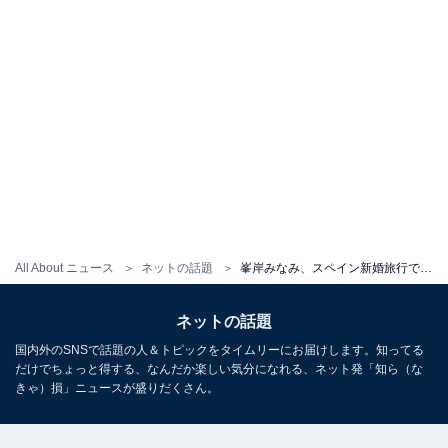
All About ニュース
ネットの話題
峯岸みなみ、スペイン新婚旅行で夫・てつやとのツーショット！ 「足伸びた？」「写真から伝わる幸せが最高」
ネットの話題
国内外のSNSで話題の人＆トピックをタイムリーにお届けします。知ってる
だけでちょっと得する、なんだか楽しい気分になれる、ネット発「知ら（な
きゃ）損」ニュースが盛りだくさん。