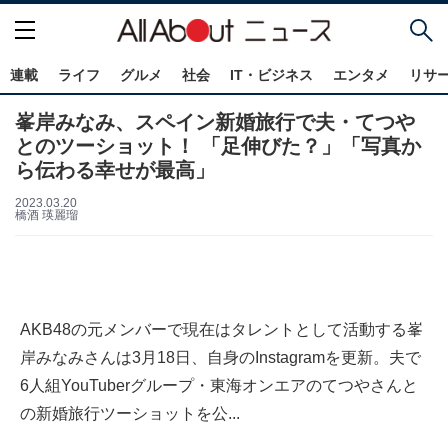
連載
ライフ
グルメ
社会
IT・ビジネス
エンタメ
リサ
峯岸みなみ、スペイン新婚旅行で夫・てつや
とのツーショット！ 「足伸びた？」「写真か
ら伝わる幸せが最高」
2023.03.20
橋酒 瑛麗瑠
AKB48の元メンバーで現在はタレントとして活動する峯
岸みなみさんは3月18日、自身のInstagramを更新。夫で
6人組YouTuberグループ・東海オンエアのてつやさんと
の新婚旅行ツーショットを公...