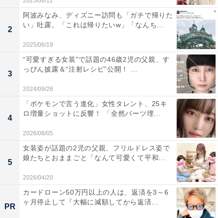
2025/06/12
阿波みなみ、ディズニー訪問も「ガチで帰りた
い」吐露。「これは帰りたいw」「なんち...
2
2025/06/19
“可愛すぎる女装”で話題の46歳2児の父親、す
っぴん披露＆“注射レシピ”公開！ ...
3
2024/09/28
「ポケモンで言う進化」女性タレント、25キ
ロ増量ショットに反響！ 「全然パーツ埋...
4
2026/08/05
女装姿が話題の2児の父親、フリルドレス姿で
娘たちとおままごと「なんて可愛くて平和...
5
2026/04/20
カードローン50万円以上の人は、返済を3～6
ヶ月停止して『大幅に減額してから返済...
PR