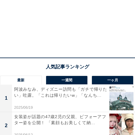
最新
一週間
一ヶ月
阿波みなみ、ディズニー訪問も「ガチで帰りた
い」吐露。「これは帰りたいw」「なんち...
1
2025/06/19
女装姿が話題の47歳2児の父親、ビフォーアフ
ター姿を公開！ 「素顔もお美しくて納...
2