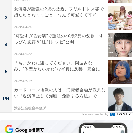
2025/06/12
女装姿が話題の2児の父親、フリルドレス姿で
娘たちとおままごと「なんて可愛くて平和...
3
2026/04/20
“可愛すぎる女装”で話題の46歳2児の父親、す
っぴん披露＆“注射レシピ”公開！ ...
4
2024/09/28
「ちいかわに謝ってください」阿波みな
み、“体型がちいかわ”な写真に反響「完全に
5
一...
2025/05/15
カードローン地獄の人は、消費者金融が教えな
い『返済停止して減額・免除する方法』で...
PR
渋谷法務総合事務所
Recommended by