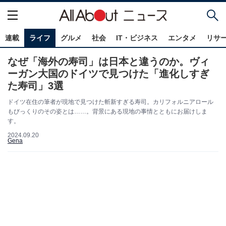
連載
ライフ
グルメ
社会
IT・ビジネス
エンタメ
リサ
なぜ「海外の寿司」は日本と違うのか。ヴィ
ーガン大国のドイツで見つけた「進化しすぎ
た寿司」3選
ドイツ在住の筆者が現地で見つけた斬新すぎる寿司。カリフォルニアロール
もびっくりのその姿とは……。背景にある現地の事情とともにお届けしま
す。
2024.09.20
Gena