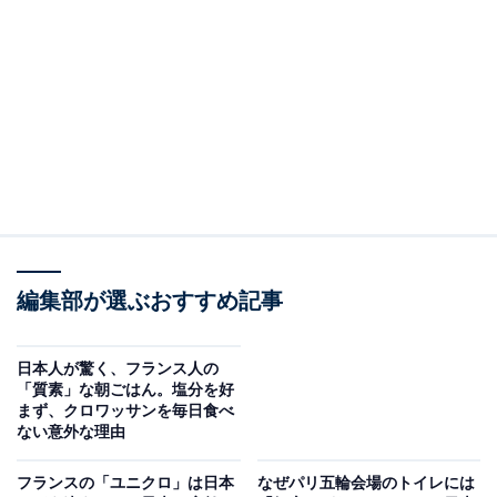
な変化を遂げているものも……！ ドイツに在住する筆者
が、これまでに現地で見かけた斬新な寿司をご紹介しま
す。
揚げ寿司
まずは「揚げ寿司」です。日本の回転寿司でも揚げ物を
具とした寿司や、カリフォルニアロールなどを見かけた
ことがある人もいるかもしれません。
編集部が選ぶおすすめ記事
しかしなんとも驚くべきことに、この寿司はまるごと油
で揚げていくスタイルです。その上にオーロラソース
日本人が驚く、フランス人の
と、とんかつソースのようなものをかけていただきま
「質素」な朝ごはん。塩分を好
まず、クロワッサンを毎日食べ
す。
ない意外な理由
フランスの「ユニクロ」は日本
なぜパリ五輪会場のトイレには