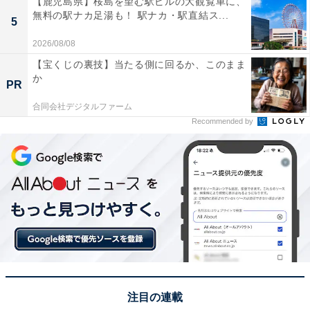
【鹿児島県】桜島を望む駅ビルの大観覧車に、
「赤い寿司」と聞いて、赤身魚や赤飯を想像する人もい
無料の駅ナカ足湯も！ 駅ナカ・駅直結ス...
5
るかもしれません。しかし、現実はその想像の斜め上を
2026/08/08
行きます。街中で見かけたとき、筆者は衝撃のあまりし
【宝くじの裏技】当たる側に回るか、このまま
ばらく立ち止まってしまいました。見たことのないほど
か
PR
赤い米がそこにはあったのでした。
合同会社デジタルファーム
Recommended by
注目の連載