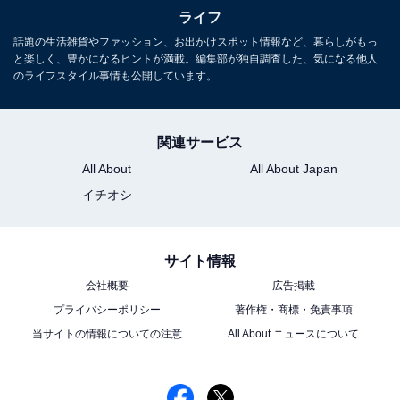
ライフ
「最近○○というお店で寿司を食べたんだけど、とて
話題の生活雑貨やファッション、お出かけスポット情報など、暮らしがもっ
と楽しく、豊かになるヒントが満載。編集部が独自調査した、気になる他人
もおいしかったよ」
のライフスタイル事情も公開しています。
「いいね、なんの魚の寿司を食べたの？」
「アボカドとキュウリ！」
「!?」
関連サービス
All About
All About Japan
イチオシ
ドイツでは現在、人口の約12％がベジタリアン、さらに
約3％がヴィーガン（完全菜食主義）です。ベジタリア
サイト情報
ンは肉の摂取を避ける食生活ですが、ヴィーガンは肉、
会社概要
広告掲載
魚介類、卵、牛乳など、動物由来の食品を全て避ける食
プライバシーポリシー
著作権・商標・免責事項
生活を指します。2023年の統計ではドイツの人口は8390
当サイトの情報についての注意
All About ニュースについて
万人なので、約1000万人のベジタリアンと約250万人の
ヴィーガンがいることになります。