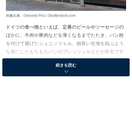
画像出典：Delovely Pics / Shutterstock.com
ドイツの食べ物といえば、定番のビールやソーセージの
ほかに、牛肉や豚肉などを薄くなるまでたたき、パン粉
を付けて揚げたシュニッツェル、細長い生地を結ぶよう
な形にしたもちもちパンのプレッツェルなどが有名です
よね。
続きを読む
あまり魚を食すイメージがない国ですが、実はドイツで
も寿司は大人気です。街中でも「SUSHI」という文字を
よく見かけます。和食レストランだけでなく、多くのベ
トナム系レストランでも注文することができます。
ところが、はるばる海を越え、文化を超えて伝わった寿
司の中には、私たち日本人からしたらちょっと驚くよう