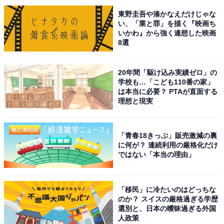
View this post on Instagram
東野圭吾や湊かなえだけじゃな
い、「業と罪」を描く『映画ち
いかわ』から強く連想した映画
8選
20年間「駆け込み実績ゼロ」の
学校も…「こども110番の家」
は本当に必要？ PTAが直面する
理想と現実
A post shared by EAT HAPPY - freshly made smiles (@eathappy
「青春18きっぷ」販売激減の裏
に何が？ 連続利用の厳格化だけ
ではない「本当の理由」
米が主食の国で育った別の友人も驚愕（きょうがく）し
ていました。気になるこの赤さはビーツによるもの、と
「移民」に冷たいのはどっちな
のか？ スイスの厳格過ぎる学歴
のこと。健康意識の高さがうかがえますね。好奇心が有
選別と、日本の曖昧過ぎる外国
り余る人はぜひ食べてみてください。
人政策