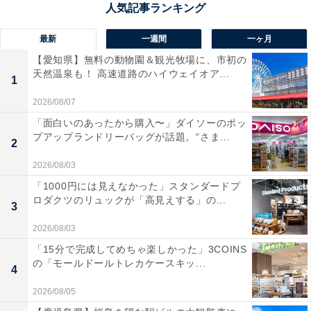
もおなかが減っているときにはこちらを選んでしまうか
も？
最新
一週間
一ヶ月
【愛知県】無料の動物園＆観光牧場に、市初の
天然温泉も！ 高速道路のハイウェイオア...
1
2026/08/07
「面白いのあったから購入〜」ダイソーのポッ
プアップランドリーバッグが話題。“さま...
2
2026/08/03
「1000円には見えなかった」スタンダードプ
ロダクツのリュックが「高見えする」の...
3
2026/08/03
「15分で完成してめちゃ楽しかった」3COINS
の「モールドールトレカケースキッ...
4
赤い寿司
2026/08/05