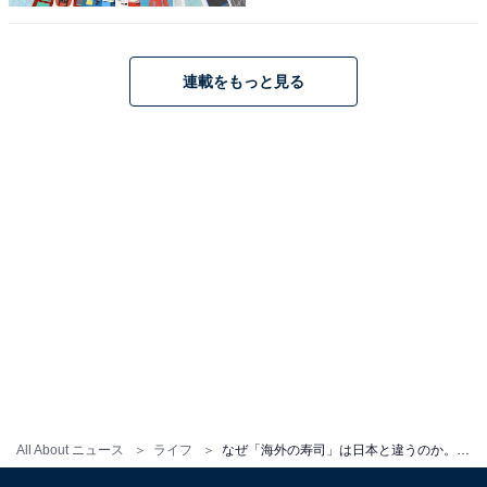
連載をもっと見る
ヴィーガン寿司
先日、友人との会話の中でこのような出来事がありまし
All About ニュース
ライフ
なぜ「海外の寿司」は日本と違うのか。ヴィーガン大国のドイツで見つけた「進化しすぎた寿司」3選
た。