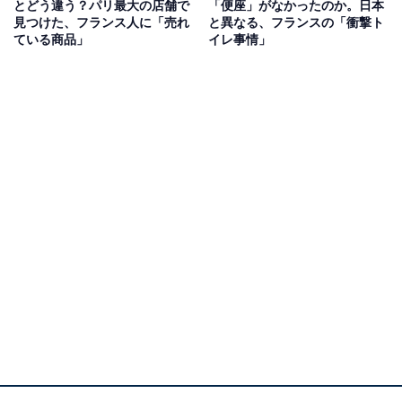
とどう違う？パリ最大の店舗で
「便座」がなかったのか。日本
見つけた、フランス人に「売れ
と異なる、フランスの「衝撃ト
ている商品」
イレ事情」
揚げられた寿司（写真右奥。筆者撮影）
気になる味はというと、魚感はだいぶ控えめですが、ボ
リューミーなので食べ応えがあります。そして、意外と
寿司酢が効いていました。
本来のヘルシーさを打ち消すような料理法ですが、とて