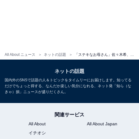
All About ニュース
ネットの話題
「ステキなお母さん」佐々木希、手料理ショット公開に大反響！ 「美味しそう」「愛情が伝わってきます」
ネットの話題
国内外のSNSで話題の人＆トピックをタイムリーにお届けします。知ってる
だけでちょっと得する、なんだか楽しい気分になれる、ネット発「知ら（な
きゃ）損」ニュースが盛りだくさん。
関連サービス
All About
All About Japan
イチオシ