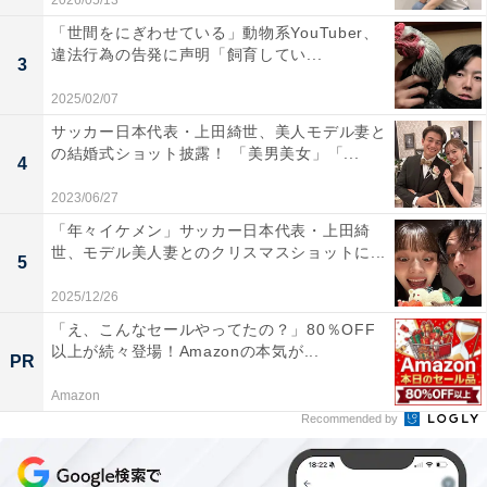
2026/05/13
「世間をにぎわせている」動物系YouTuber、
違法行為の告発に声明「飼育してい...
3
2025/02/07
サッカー日本代表・上田綺世、美人モデル妻と
の結婚式ショット披露！ 「美男美女」「...
4
2023/06/27
「年々イケメン」サッカー日本代表・上田綺
世、モデル美人妻とのクリスマスショットに...
5
2025/12/26
「え、こんなセールやってたの？」80％OFF
以上が続々登場！Amazonの本気が...
PR
Amazon
Recommended by