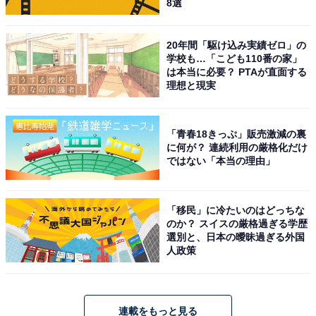
8選
20年間「駆け込み実績ゼロ」の
学校も…「こども110番の家」
は本当に必要？ PTAが直面する
理想と現実
「青春18きっぷ」販売激減の裏
に何が？ 連続利用の厳格化だけ
ではない「本当の理由」
「移民」に冷たいのはどっちな
のか？ スイスの厳格過ぎる学歴
選別と、日本の曖昧過ぎる外国
人政策
連載をもっと見る