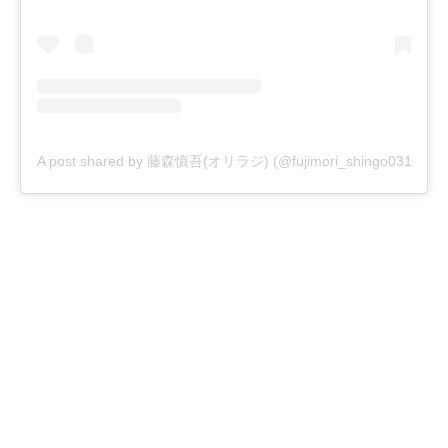
A post shared by 藤森慎吾(オリラジ) (@fujimori_shingo0317)