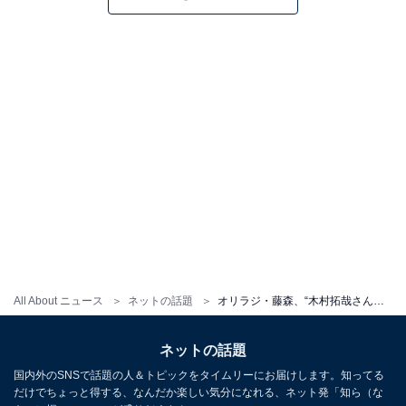
All About ニュース
ネットの話題
オリラジ・藤森、“木村拓哉さんみたいな”イケメンコーデを披露！ 「奥様が羨ましい」「カッコイイ」
ネットの話題
国内外のSNSで話題の人＆トピックをタイムリーにお届けします。知ってる
だけでちょっと得する、なんだか楽しい気分になれる、ネット発「知ら（な