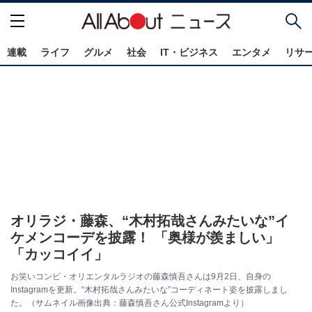
連載
ライフ
グルメ
社会
IT・ビジネス
エンタメ
リサ
オリラジ・藤森、“木村拓哉さんみたいな”イ
ケメンコーデを披露！ 「奥様が羨ましい」
「カッコイイ」
お笑いコンビ・オリエンタルラジオの藤森慎吾さんは9月2日、自身の
Instagramを更新。“木村拓哉さんみたいな”コーディネート姿を披露しまし
た。（サムネイル画像出典：藤森慎吾さん公式Instagramより）