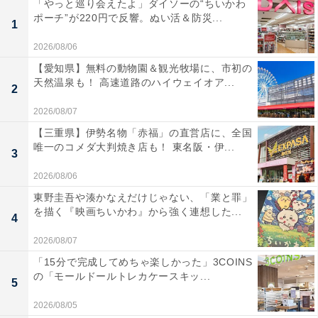
「やっと巡り会えたよ」ダイソーの“ちいかわ
ポーチ”が220円で反響。ぬい活＆防災...
1
2026/08/06
【愛知県】無料の動物園＆観光牧場に、市初の
天然温泉も！ 高速道路のハイウェイオア...
2
2026/08/07
【三重県】伊勢名物「赤福」の直営店に、全国
唯一のコメダ大判焼き店も！ 東名阪・伊...
3
2026/08/06
東野圭吾や湊かなえだけじゃない、「業と罪」
を描く『映画ちいかわ』から強く連想した...
4
2026/08/07
「15分で完成してめちゃ楽しかった」3COINS
の「モールドールトレカケースキッ...
5
2026/08/05