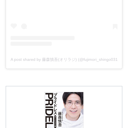
A post shared by 藤森慎吾(オリラジ) (@fujimori_shingo0317)