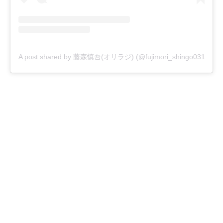
A post shared by 藤森慎吾(オリラジ) (@fujimori_shingo0317)