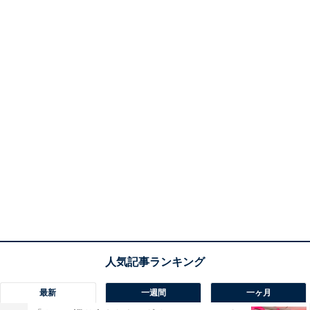
最新
一週間
一ヶ月