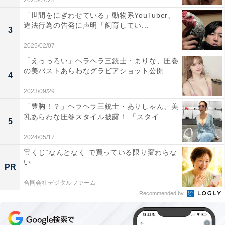
2025/07/28
「世間をにぎわせている」動物系YouTuber、
違法行為の告発に声明「飼育してい...
3
2025/02/07
「えっっろい」ヘラヘラ三銃士・まりな、圧巻
の美バストあらわなグラビアショット公開...
4
2023/09/29
「豊胸！？」ヘラヘラ三銃士・ありしゃん、美
乳あらわな圧巻スタイル披露！ 「スタイ...
5
2024/05/17
宝くじ“なんとなく”で買っている限り変わらな
い
PR
合同会社デジタルファーム
Recommended by