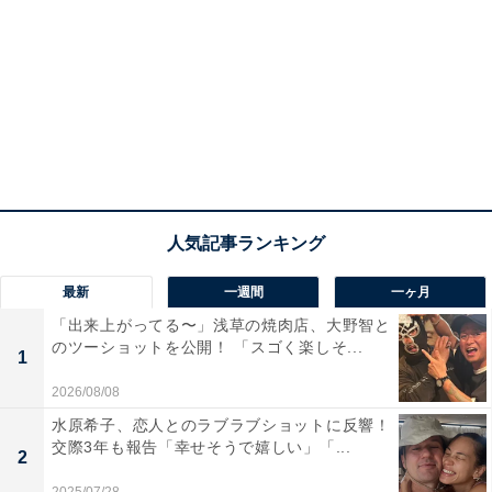
最新
一週間
一ヶ月
「出来上がってる〜」浅草の焼肉店、大野智と
のツーショットを公開！ 「スゴく楽しそ...
1
2026/08/08
水原希子、恋人とのラブラブショットに反響！
交際3年も報告「幸せそうで嬉しい」「...
2