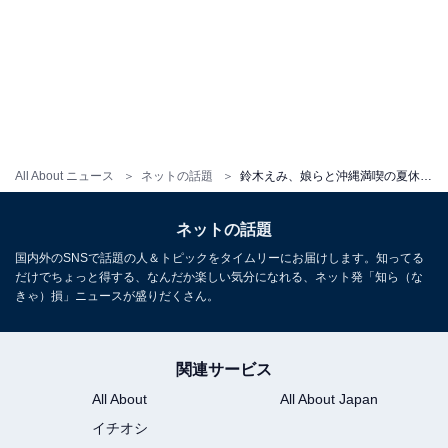
All About ニュース
ネットの話題
鈴木えみ、娘らと沖縄満喫の夏休みショット公開！ 「Tシャツえみち激カワな件」「みんなで楽しそうです」
ネットの話題
国内外のSNSで話題の人＆トピックをタイムリーにお届けします。知ってる
だけでちょっと得する、なんだか楽しい気分になれる、ネット発「知ら（な
きゃ）損」ニュースが盛りだくさん。
関連サービス
All About
All About Japan
イチオシ