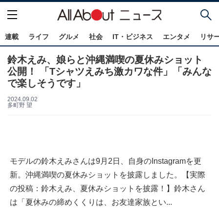
連載
ライフ
グルメ
社会
IT・ビジネス
エンタメ
リサ
鈴木えみ、娘らと沖縄満喫の夏休みショット
公開！ 「Tシャツえみち激カワな件」「みんな
で楽しそうです」
2024.09.02
多町野 望
モデルの鈴木えみさんは9月2日、自身のInstagramを更
新。沖縄満喫の夏休みショットを披露しました。【実際
の投稿：鈴木えみ、夏休みショットを披露！】鈴木さん
は「夏休みの締めくくりは、お友達家族とい...