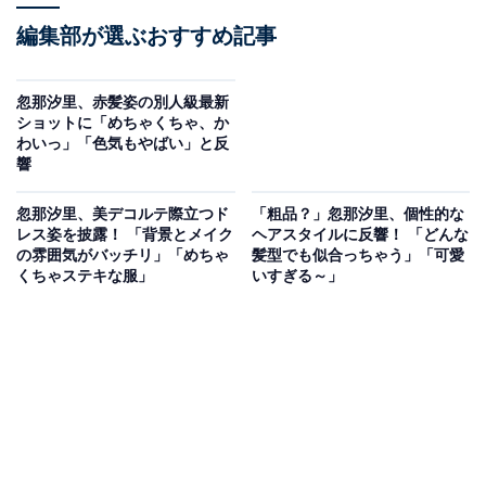
編集部が選ぶおすすめ記事
忽那汐里、赤髪姿の別人級最新
ショットに「めちゃくちゃ、か
わいっ」「色気もやばい」と反
響
忽那汐里、美デコルテ際立つド
「粗品？」忽那汐里、個性的な
レス姿を披露！ 「背景とメイク
ヘアスタイルに反響！ 「どんな
の雰囲気がバッチリ」「めちゃ
髪型でも似合っちゃう」「可愛
くちゃステキな服」
いすぎる～」