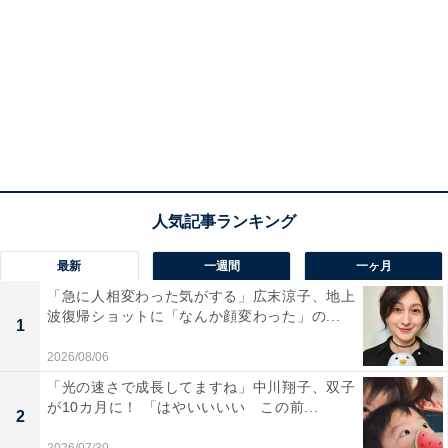
最新
一週間
一ヶ月
「急に人相変わった気がする」広末涼子、地上
波復帰ショットに「なんか顔変わった」の...
1
2026/08/06
「光の速さで成長してますね」中川翔子、双子
が10カ月に！ 「はやいいいい この前...
2