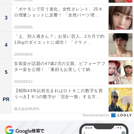
2026/07/30
「ポケモンで言う進化」女性タレント、25キ
ロ増量ショットに反響！ 「全然パーツ埋...
3
2026/08/05
「え、別人過ぎん？」お笑い芸人、2カ月で約
12kgのダイエットに成功！ 「イケメ...
4
2026/08/04
女装姿が話題の47歳2児の父親、ビフォーアフ
ター姿を公開！ 「素顔もお美しくて納...
5
2025/06/12
【昭和43年以前生まれはロト６この数字を買
うべき】6つの数字が「完全一致」する方...
PR
株式会社MURA
Recommended by