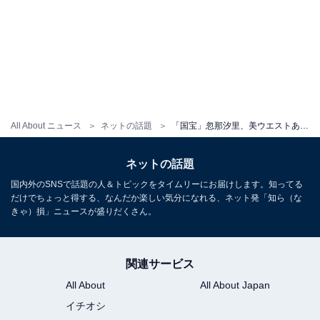
All About ニュース
ネットの話題
「国宝」忽那汐里、美ウエストあらわな色っぽい姿にファンもん絶！ 「えぐすぎます」「色っぽい」
ネットの話題
国内外のSNSで話題の人＆トピックをタイムリーにお届けします。知ってる
だけでちょっと得する、なんだか楽しい気分になれる、ネット発「知ら（な
きゃ）損」ニュースが盛りだくさん。
関連サービス
All About
All About Japan
イチオシ