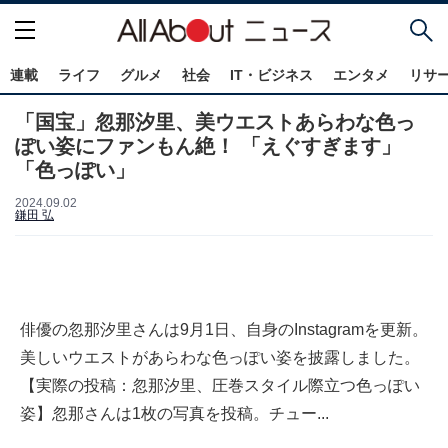
連載
ライフ
グルメ
社会
IT・ビジネス
エンタメ
リサ
「国宝」忽那汐里、美ウエストあらわな色っ
ぽい姿にファンもん絶！ 「えぐすぎます」
「色っぽい」
2024.09.02
鎌田 弘
俳優の忽那汐里さんは9月1日、自身のInstagramを更新。
美しいウエストがあらわな色っぽい姿を披露しました。
【実際の投稿：忽那汐里、圧巻スタイル際立つ色っぽい
姿】忽那さんは1枚の写真を投稿。チュー...