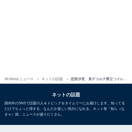
All About ニュース
ネットの話題
忽那汐里、美デコルテ際立つドレス姿を披露！ 「背景とメイクの雰囲気がバッチリ」「めちゃくちゃステキな服」
ネットの話題
国内外のSNSで話題の人＆トピックをタイムリーにお届けします。知ってる
だけでちょっと得する、なんだか楽しい気分になれる、ネット発「知ら（な
きゃ）損」ニュースが盛りだくさん。