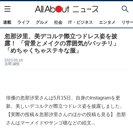
連載
ライフ
グルメ
社会
IT・ビジネス
エンタメ
リサ
忽那汐里、美デコルテ際立つドレス姿を披
露！ 「背景とメイクの雰囲気がバッチリ」
「めちゃくちゃステキな服」
2023.05.16
吉岡 誠悦
俳優の忽那汐里さんは5月15日、自身のInstagramを更
新。美しいデコルテが際立つドレス姿を披露しました。
【実際の投稿＆忽那汐里さんのほかの投稿も見る】 忽那
さんはマーメイドやサンゴ礁などの絵文...