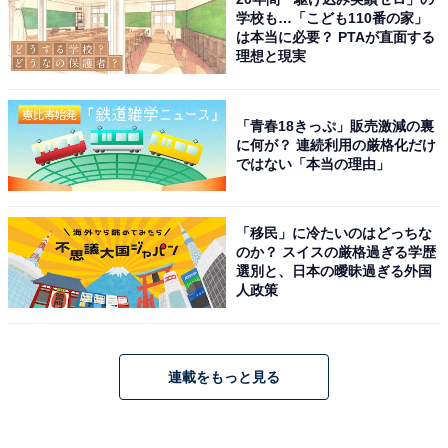
学校も…「こども110番の家」
は本当に必要？ PTAが直面する
理想と現実
「青春18きっぷ」販売激減の裏
に何が？ 連続利用の厳格化だけ
ではない「本当の理由」
「移民」に冷たいのはどっちな
のか？ スイスの厳格過ぎる学歴
選別と、日本の曖昧過ぎる外国
人政策
連載をもっと見る