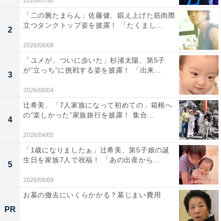
2026/07/30
「二の腕たまらん」佐藤健、鍛え上げた筋肉際
立つタンクトップ姿を披露！ 「たくまし...
2
2026/08/08
「ユメが、ついに歩いた」杉浦太陽、第5子
が“立っち”に挑戦する姿を披露！ 「出来...
3
2026/08/04
辻希美、「7人家族になって初めての」箱根へ
の“楽しかった”家族旅行を披露！ 集合...
4
2026/04/05
「1歳になりましたぁ」辻希美、第5子娘の誕
生日を家族7人で祝福！ 「あの出産から...
5
2026/08/09
お墓の撤去にいくらかかる？墓じまい費用
PR