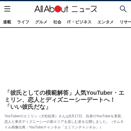
連載
ライフ
グルメ
社会
IT・ビジネス
エンタメ
リサ
「彼氏としての模範解答」人気YouTuber・エ
ミリン、恋人とディズニーシーデートへ！
「いい彼氏だな」
YouTuberのエミリン（大松絵美）さんは8月17日、自身のYouTubeを更新。
恋人と東京ディズニーシーの新エリアを楽しむ姿を公開しました。（サムネ
イル画像出典：YouTubeチャンネル「エミリンチャンネル」）