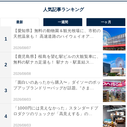
最新
一週間
一ヶ月
【愛知県】無料の動物園＆観光牧場に、市初の
天然温泉も！ 高速道路のハイウェイオア...
1
2026/08/07
【鹿児島県】桜島を望む駅ビルの大観覧車に、
無料の駅ナカ足湯も！ 駅ナカ・駅直結ス...
2
2026/08/08
「面白いのあったから購入〜」ダイソーのポッ
プアップランドリーバッグが話題。“さま...
3
2026/08/03
「1000円には見えなかった」スタンダードプ
ロダクツのリュックが「高見えする」の...
4
2026/08/03