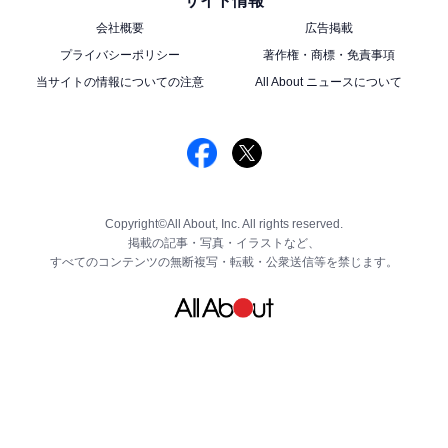
サイト情報
「ときめく花刺繍ブラウス」（税込各9350円）は、フリ
会社概要
広告掲載
ーサイズでグレーとレッドの2色展開。
プライバシーポリシー
著作権・商標・免責事項
当サイトの情報についての注意
All About ニュースについて
首元は、鎖骨がきれいに見えるラウンドネック仕様。五
分丈の袖口は、フリルがかわいらしいふんわりとした雰
囲気になっています。
ときめく花刺繍ロングスカート
Copyright©All About, Inc. All rights reserved.
掲載の記事・写真・イラストなど、
すべてのコンテンツの無断複写・転載・公衆送信等を禁じます。