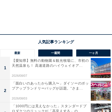
袋、かさばりがちな野菜などの出し入れも楽々できま
す。またファスナーもついているため、保冷効果も抜
群。
また、買い込んで重たくなってしまっても運びやすいよ
うに、持ち手は肩にも腕にもかけられる長さに調整され
ています。
最新
一週間
一ヶ月
さらに、柔らかく丈夫なポリエステル生地なので、折り
【愛知県】無料の動物園＆観光牧場に、市初の
天然温泉も！ 高速道路のハイウェイオア...
たたんで付属のゴムでとめればコンパクトに収納できま
1
す。普段からカバンに入れてもかさばらない大きさにな
2026/08/07
るので、持ち運びもしやすいですね。
「面白いのあったから購入〜」ダイソーのポッ
プアップランドリーバッグが話題。“さま...
2
2026/08/03
「1000円には見えなかった」スタンダードプ
ロダクツのリュックが「高見えする」の...