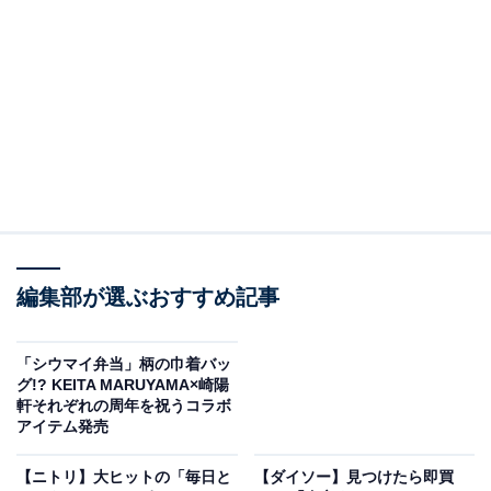
「1週間分の食材がしっかり入る保冷エコバッグ」（税込3850円）
著書『りなてぃの一週間3500円献立』シリーズ
（TJMOOK）が累計127万部を突破している、料理家り
編集部が選ぶおすすめ記事
なてぃさんとのコラボレーションで生まれた「1週間分
の食材がしっかり入る保冷エコバッグ」（税込3850円）
「シウマイ弁当」柄の巾着バッ
は、幅56×高さ32×マチ20センチと大容量！ 週末にまと
グ!? KEITA MARUYAMA×崎陽
軒それぞれの周年を祝うコラボ
めて食材を買いに行く人や、家族の人数が多い人にもう
アイテム発売
ってつけです。
【ニトリ】大ヒットの「毎日と
【ダイソー】見つけたら即買