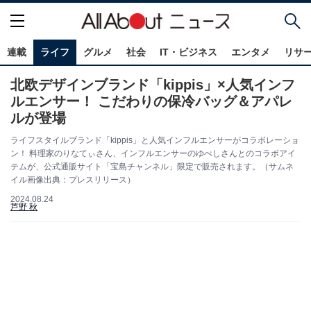
連載
ライフ
グルメ
社会
IT・ビジネス
エンタメ
リサ
北欧デザインブランド「kippis」×人気インフ
ルエンサー！ こだわりの保冷バッグ＆アパレ
ルが登場
ライフスタイルブランド「kippis」と人気インフルエンサーがコラボレーショ
ン！ 料理家のりなてぃさん、インフルエンサーのゆべしさんとのコラボアイ
テムが、公式通販サイト「宝島チャンネル」限定で販売されます。（サムネ
イル画像出典：プレスリリース）
2024.08.24
芦野 秋