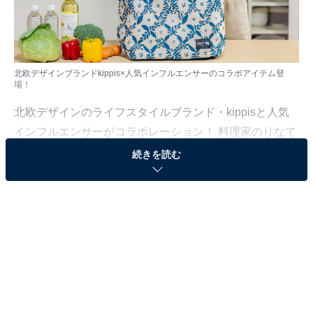
北欧デザインブランドkippis×人気インフルエンサーのコラボアイテム登
場！
北欧デザインのライフスタイルブランド・kippisと人気
インフルエンサーがコラボレーション！ 料理家のりなて
ぃさん、インフルエンサーのゆべしさんとのコラボアイ
続きを読む
テムが、公式通販サイト「宝島チャンネル」限定で販売
されます。
kippis×人気料理家・りなてぃさんの「保冷エコバ
ッグ」