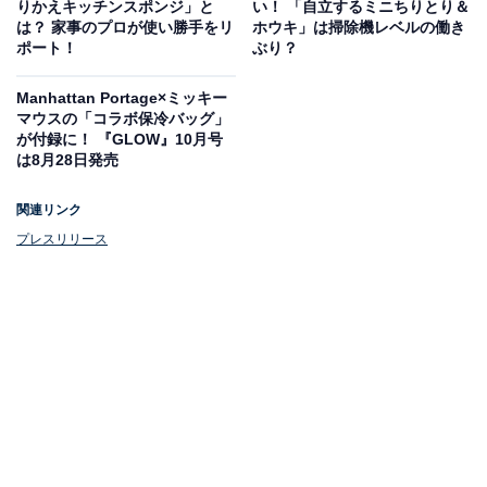
りかえキッチンスポンジ」と
い！ 「自立するミニちりとり＆
は？ 家事のプロが使い勝手をリ
ホウキ」は掃除機レベルの働き
ポート！
ぶり？
Manhattan Portage×ミッキー
マウスの「コラボ保冷バッグ」
が付録に！ 『GLOW』10月号
は8月28日発売
関連リンク
プレスリリース
こだわりポイントがたくさん！
こだわりポイントはサイズのほかにもたくさん。
横に広がる開口部は、大きなパックや冷凍食品などの大