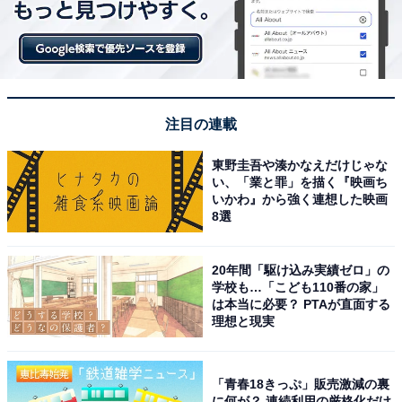
レル3種。
ときめく花刺繍ワンピース
注目の連載
東野圭吾や湊かなえだけじゃな
い、「業と罪」を描く『映画ち
いかわ』から強く連想した映画
8選
20年間「駆け込み実績ゼロ」の
学校も…「こども110番の家」
は本当に必要？ PTAが直面する
理想と現実
「青春18きっぷ」販売激減の裏
に何が？ 連続利用の厳格化だけ