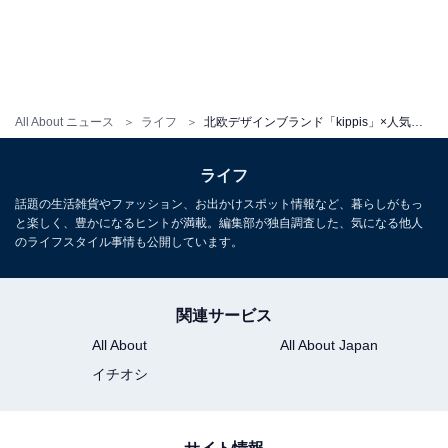
ときめく花刺繍ブラウス
All About ニュース
ライフ
北欧デザインブランド「kippis」×人気インフルエンサー！ こだわりの保冷バッグ＆アパレルが登場
ライフ
話題の生活雑貨やファッション、お出かけスポット情報など、暮らしがもっ
と楽しく、豊かになるヒントが満載。編集部が独自調査した、気になる他人
のライフスタイル事情も公開しています。
関連サービス
All About
All About Japan
イチオシ
「ときめく花刺繍ブラウス」（税込各9350円）