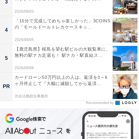
3
2026/08/03
「15分で完成してめちゃ楽しかった」3COINS
の「モールドールトレカケースキッ...
4
2026/08/05
【鹿児島県】桜島を望む駅ビルの大観覧車に、
無料の駅ナカ足湯も！ 駅ナカ・駅直結ス...
5
2026/08/08
kippis×人気インフルエンサー・ゆべしさんの「と
カードローン50万円以上の人は、返済を3～6
きめく花刺繍ワンピース／ブラウス／ロングスカ
ヶ月停止して『大幅に減額してから返済...
PR
ート」
渋谷法務総合事務所
Recommended by
ナチュラルファッション誌『リンネル』（宝島社）でも
活躍しているモデル兼ナチュラル系YouTuber・ゆべしさ
んとのコラボレーションは、かわいらしい
Lentokukka（飛ぶ花柄）の花刺しゅうがポイントのアパ