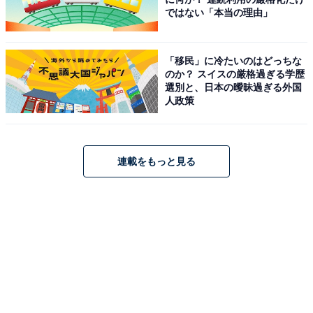
ではない「本当の理由」
「ときめく花刺繍ワンピース」（税込各1万4520円）
「移民」に冷たいのはどっちな
のか？ スイスの厳格過ぎる学歴
「ときめく花刺繍ワンピース」（税込各1万4520円）
選別と、日本の曖昧過ぎる外国
人政策
は、グレーとレッドの2色。胸部に花の刺しゅうが施さ
れている、シンプルでかわいらしいデザインです。
連載をもっと見る
フリーサイズですが、ウエストの両サイドにサイズ調節
ができるリボンが付いています。
また、綿素材ですが、丈も長めでしっかり裏地も付いて
いるので、1枚で涼やかに着るもよし、秋先にはインナ
ーとパンツと合わせてもよし、と大活躍しそうなアイテ
ムとなっています。