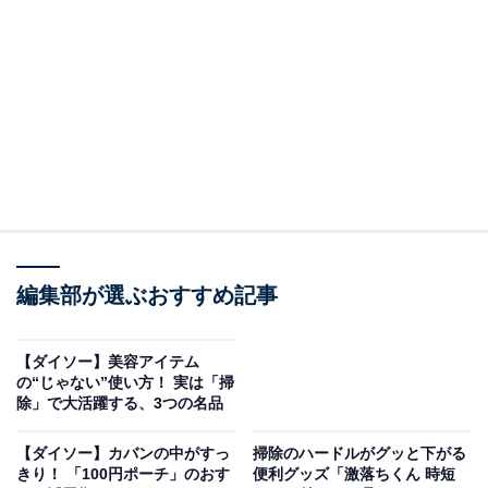
110円。商品名の通り、小さなちりとりとホウキのセッ
トで、“自立する”のが特徴のアイテムとなります。
掃除グッズとしては特段新しいものではなさそうです
が、考え抜かれたそのフォルムは便利すぎて手放せなく
なるほどです。
編集部が選ぶおすすめ記事
【ダイソー】美容アイテム
の“じゃない”使い方！ 実は「掃
除」で大活躍する、3つの名品
【ダイソー】カバンの中がすっ
掃除のハードルがグッと下がる
きり！ 「100円ポーチ」のおす
便利グッズ「激落ちくん 時短