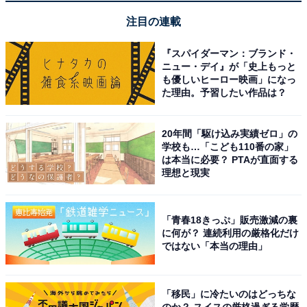
注目の連載
『スパイダーマン：ブランド・
ニュー・デイ』が「史上もっと
も優しいヒーロー映画」になっ
た理由。予習したい作品は？
自立するからテーブルの上などに置いておける
掃除を時短するために重要なことの1つは、必要なとき
20年間「駆け込み実績ゼロ」の
にすぐ取り出せるところに掃除グッズを置いておくこ
学校も…「こども110番の家」
と。その点、「自立するミニちりとり＆ホウキ」はコン
は本当に必要？ PTAが直面する
理想と現実
パクトなサイズで自立するので、必要となりそうな場所
に置いておくことができます。子どもの食べこぼしが多
いテーブルや、消しゴムかすが出るようなデスクに置い
「青春18きっぷ」販売激減の裏
に何が？ 連続利用の厳格化だけ
ても邪魔にならないサイズ感です。
ではない「本当の理由」
細い場所も掃除しやすい
「移民」に冷たいのはどっちな
のか？ スイスの厳格過ぎる学歴