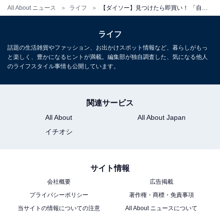
All About ニュース
ライフ
【ダイソー】見つけたら即買い！ 「自立するミニちりとり＆ホウキ」は掃除機レベルの働きぶり？
て、ポイとゴミ箱へ。面倒な場所の掃除もあっという間
に完了です。
ライフ
話題の生活雑貨やファッション、お出かけスポット情報など、暮らしがもっ
と楽しく、豊かになるヒントが満載。編集部が独自調査した、気になる他人
のライフスタイル事情も公開しています。
関連サービス
All About
All About Japan
イチオシ
サイト情報
会社概要
広告掲載
プライバシーポリシー
著作権・商標・免責事項
ちりとりにサッとごみを集められる
当サイトの情報についての注意
All About ニュースについて