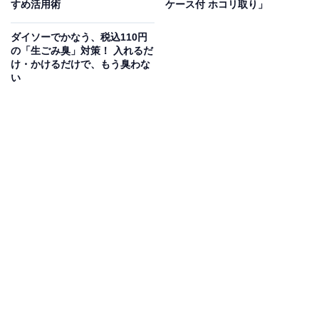
すめ活用術
ケース付 ホコリ取り」
ダイソーでかなう、税込110円
の「生ごみ臭」対策！ 入れるだ
考え抜かれたフォルム
け・かけるだけで、もう臭わな
い
カラーはグリーンとグレーの2色展開。写真ではホワイ
トのように見えますが、ダイソーのオンラインストアに
よると、こちらのカラーはグレーのようです。
サイズは、ちりとりが11.5×11.8×3.5センチ、ホウキが
10.5×9.5×1.2センチとなります。