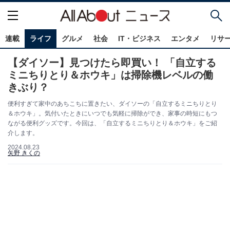
連載
ライフ
グルメ
社会
IT・ビジネス
エンタメ
リサ
【ダイソー】見つけたら即買い！ 「自立する
ミニちりとり＆ホウキ」は掃除機レベルの働
きぶり？
便利すぎて家中のあちこちに置きたい、ダイソーの「自立するミニちりとり
＆ホウキ」。気付いたときにいつでも気軽に掃除ができ、家事の時短にもつ
ながる便利グッズです。今回は、「自立するミニちりとり＆ホウキ」をご紹
介します。
2024.08.23
矢野 きくの