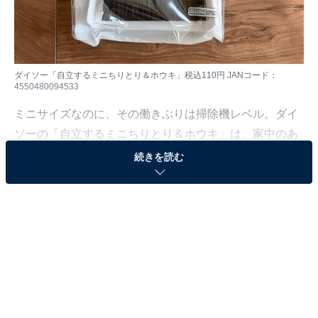
ダイソー「自立するミニちりとり＆ホウキ」税込110円 JANコード：
4550480094533
ミニサイズなのに、その働きぶりは掃除機レベル。ダイ
ソーの「自立するミニちりとり＆ホウキ」は、家中のあ
ちこちに置いておきたい便利グッズです。オンラインス
続きを読む
トアでは「売り切れ」（本記事執筆時点）となっている
人気商品なので、店舗で見つけたら要チェック！ 今回
は、ダイソーの「自立するミニちりとり＆ホウキ」をご
紹介します。
「自立するミニちりとり＆ホウキ」とは？
ダイソーの「自立するミニちりとり＆ホウキ」は税込