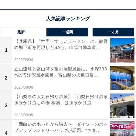
最新
一週間
一ヶ月
【兵庫県】「世界一忙しいラーメン」に、龍野
の城下町を再現したSAも。山陽自動車道...
1
自立するから掃除の時短につながる
2026/08/04
立山連峰と富山湾を望む展望風呂に、水深333
mの海洋深層水風呂。富山県の人気日帰...
2
2026/08/06
【山梨県の人気日帰り温泉】「山梨日帰り温泉
源泉かけ流しの湯 桜湯」は源泉かけ流...
3
2026/08/05
「面白いのあったから購入〜」ダイソーのポッ
プアップランドリーバッグが話題。“さま...
4