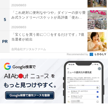
2026/08/03
「これ絶対に便利なやつや」ダイソーの折り畳
み式ランドリーバスケットが高評価「使わ...
5
ちりとりにホウキをはめこむ
2026/08/03
「宝くじを買う前に〇〇をするだけです」7億
ちりとりとホウキという掃除グッズは置き場に困ること
当選者が続出
PR
が多いですが、「自立するミニちりとり＆ホウキ」はホ
ウキ部分の穴をちりとりの上部にはめ込むようにセット
合同会社デジタルファーム
Recommended by
して、自立させることができるのです。