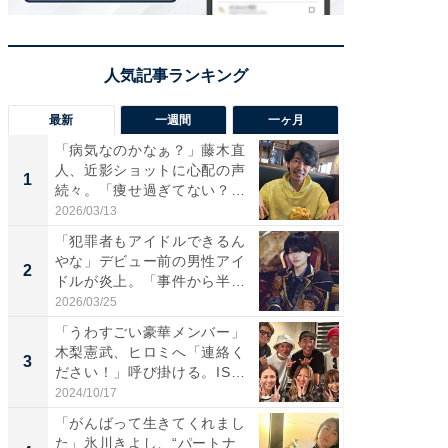
最新
一週間
一ヶ月
「病気なのかなぁ？」藤木直
「さす
人、近影ショットに心配の声
は」高
1
1
続々。「痩せ過ぎてない？」
災地を
「...
「カ...
2026/03/13
2026/08/0
「犯罪者もアイドルできるん
「女の
やな」デビュー前の男性アイ
介、バ
2
2
ドルが炎上。「事件から半年
らのプレ
も...
愛...
2026/03/25
2026/08/0
「うわすごい豪華メンバー」
「脚が
木梨憲武、ヒロミへ「連絡く
横川尚
3
3
ださい！」呼び掛ける。IS
ムキな姿
S...
刃...
2024/10/17
2026/08/0
「がんばって生きてくれまし
「え、
た」氷川きよし、“パートナ
芸人、2