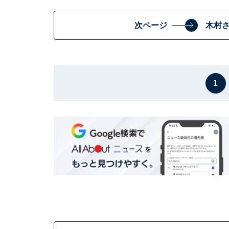
次ページ
木村
1