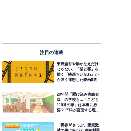
注目の連載
東野圭吾や湊かなえだけ
じゃない、「業と罪」を
描く『映画ちいかわ』か
ら強く連想した映画8選
20年間「駆け込み実績ゼ
ロ」の学校も…「こども
110番の家」は本当に必
要？ PTAが直面する理想
と現実
「青春18きっぷ」販売激
減の裏に何が？ 連続利用