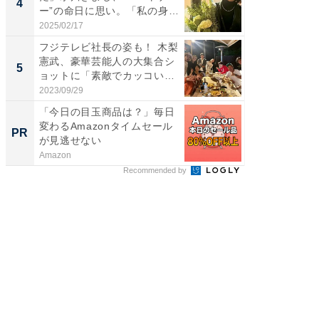
4
4
ー”の命日に思い。「私の身
エットに
体...
2025/02/17
2026/08/0
フジテレビ社長の姿も！ 木梨
「脳がバ
憲武、豪華芸能人の大集合シ
装姿が話
5
5
ョットに「素敵でカッコい
のお父さ
い...
2023/09/29
2026/08/0
「今日の目玉商品は？」毎日
【見城徹
変わるAmazonタイムセール
も変わ
PR
PR
が見逃せない
Amazon
FINCHI o
Recommended by