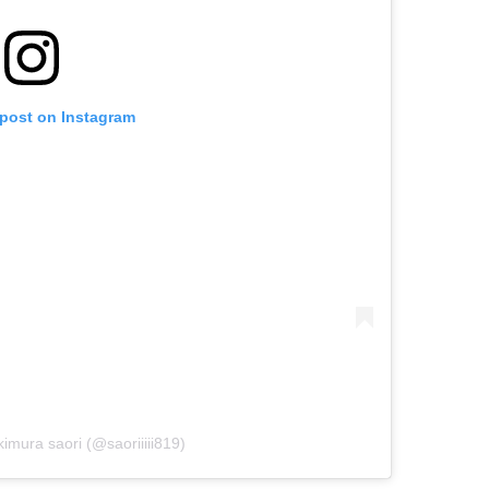
 post on Instagram
kimura saori (@saoriiiii819)