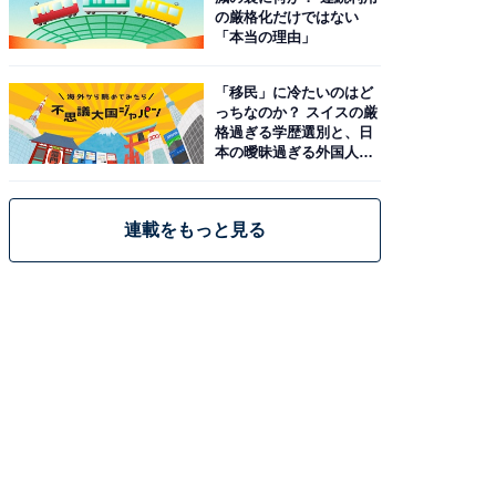
の厳格化だけではない
「本当の理由」
「移民」に冷たいのはど
っちなのか？ スイスの厳
格過ぎる学歴選別と、日
本の曖昧過ぎる外国人政
策
連載をもっと見る