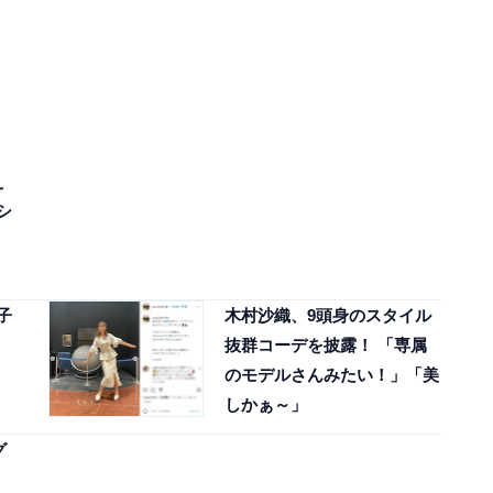
え
シ
子
木村沙織、9頭身のスタイル
抜群コーデを披露！ 「専属
のモデルさんみたい！」「美
しかぁ～」
グ