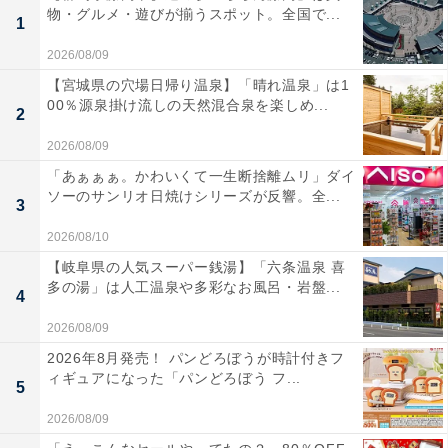
物・グルメ・遊びが揃うスポット。全国で...
1
2026/08/09
【宮城県の穴場日帰り温泉】「晴れ温泉」は1
00％源泉掛け流しの天然混合泉を楽しめ...
2
2026/08/09
「あぁぁぁ。かわいくて一生断捨離ムリ」ダイ
ソーのサンリオ日焼けシリーズが反響。全...
3
2026/08/10
【岐阜県の人気スーパー銭湯】「六条温泉 喜
多の湯」は人工温泉や多彩なお風呂・岩盤...
4
2026/08/09
2026年8月発売！ パンどろぼうが時計付きフ
ィギュアになった「パンどろぼう フ...
5
2026/08/09