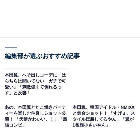
編集部が選ぶおすすめ記事
本田翼、へそ出しコーデに「は
らちらは聞いてない ガチで可
愛い」「刺激強くて倒れるっ
す」と反響！
あの、本田翼とたこ焼きパーテ
本田翼、韓国アイドル・NMIXX
ィーを楽しむ仲良しショット公
と集合ショット！ 「すげぇ、ス
開！ 「天使かわいい、！」「最
タイル圧勝してるやん」「翼が
強コンビ」
1番顔小さいやん」