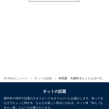
All About ニュース
ネットの話題
本田翼、大御所タレントとのペナン島ショット公開！ 「超爽やかな旅のオフショットありがとう」
ネットの話題
国内外のSNSで話題の人＆トピックをタイムリーにお届けします。知ってる
だけでちょっと得する、なんだか楽しい気分になれる、ネット発「知ら（な
きゃ）損」ニュースが盛りだくさん。