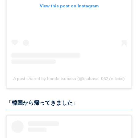
View this post on Instagram
A post shared by honda tsubasa (@tsubasa_0627official)
「韓国から帰ってきました」