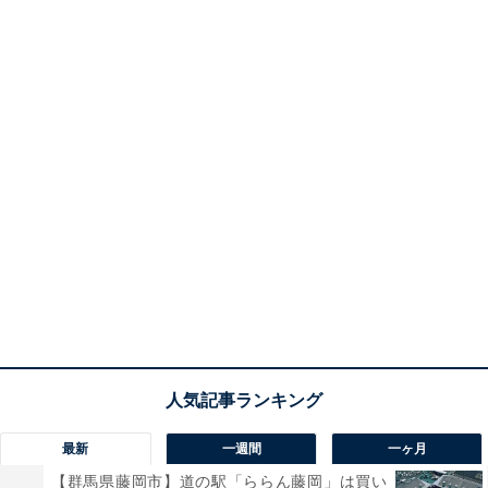
最新
一週間
一ヶ月
【群馬県藤岡市】道の駅「ららん藤岡」は買い