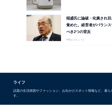
稲盛氏に論破・叱責され目
覚めた。経営者がバランス
べき2つの背反
PR(ビズヒント)
ライフ
話題の生活雑貨やファッション、お出かけスポット情報など、暮ら
す。