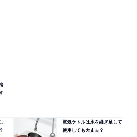
捨
す
し
電気ケトルは水を継ぎ足して
？
使用しても大丈夫？