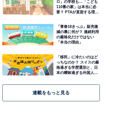
ロ」の学校も…「こども
110番の家」は本当に必
要？ PTAが直面する理想
と現実
「青春18きっぷ」販売激
減の裏に何が？ 連続利用
の厳格化だけではない
「本当の理由」
「移民」に冷たいのはど
っちなのか？ スイスの厳
格過ぎる学歴選別と、日
本の曖昧過ぎる外国人政
策
連載をもっと見る