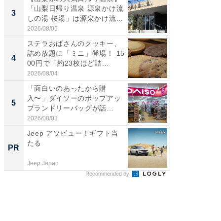
「山梨日帰り温泉 源泉かけ流
ッグ！ 
3
3
しの湯 桜湯」は源泉かけ流...
ど、夏限
2026/08/05
2026/08/0
ステラおばさんのクッキー、
ステラ
詰め放題に「ミニ」登場！ 15
詰め放題
4
4
00円で「約23枚ほど詰...
00円で「
2026/08/04
2026/08/0
「面白いのあったから購
【埼玉
入〜」ダイソーのポップアッ
「行田天
5
5
プランドリーバッグが話
は和の
題。“さま...
が...
2026/08/03
2026/08/0
Jeep アソビュー！ギフト当
アクセ
たる
「知識
PR
PR
する視
Jeep Japan
アクセン
Recommended by