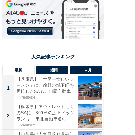
最新
一週間
一ヶ月
【兵庫県】「世界一忙しいラ
「気に
ーメン」に、龍野の城下町を
る〜」3
1
1
再現したSAも。山陽自動車
バー」
道...
好...
2026/08/04
2026/07/3
【栃木県】アウトレット近く
【三重
のSAに、600㎡の広々ドッグ
「鈴鹿天
2
2
ランも！ 東北自動車道の...
は100
2026/08/05
2026/08/0
【山梨県の人気日帰り温泉】
「ミニオ