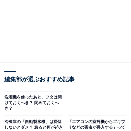
しておいて大丈夫でしょうか？ 電気代は余計にかか
ってしまいますか？
（回答）
基本的に「差しっぱなし」で問題なく、余計な電気
代がかかることもありません。一方で、「トラッキ
ング現象」には注意が必要です。
編集部が選ぶおすすめ記事
どういうことなのか、以下で詳しく解説します。
※本記事で紹介している商品の購入やサービスの利用により、売上の一部が
オールアバウトに還元されることがあります。
洗濯機を使ったあと、フタは開
けておくべき？ 閉めておくべ
基本的に「差しっぱなし」で問題ありません
き？
冷凍庫の「自動製氷機」は掃除
「エアコンの室外機からゴキブ
電気ケトルのプラグを使用しない間もコンセントに差し
しないとダメ？ 怠ると何が起き
リなどの害虫が侵入する」って