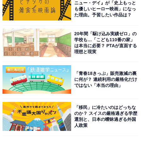
ニュー・デイ』が「史上もっと
も優しいヒーロー映画」になっ
All About ガイドがすすめる電気ケトル：象印マホ
た理由。予習したい作品は？
ービン「CK-DB10」
20年間「駆け込み実績ゼロ」の
学校も…「こども110番の家」
は本当に必要？ PTAが直面する
理想と現実
「青春18きっぷ」販売激減の裏
に何が？ 連続利用の厳格化だけ
象印マホービン 電気ケトル 1.0L コンパクト 安全設計 転
ではない「本当の理由」
倒湯漏れ防止 ほこりブロック スレートブラック CK-
DB10AM-BM
Amazonで見る
「移民」に冷たいのはどっちな
のか？ スイスの厳格過ぎる学歴
選別と、日本の曖昧過ぎる外国
人政策