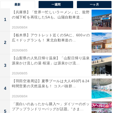
最新
一週間
一ヶ月
【兵庫県】「世界一忙しいラーメン」に、龍野
の城下町を再現したSAも。山陽自動車道...
1
2026/08/04
「ホコリ」には注意が必要
【栃木県】アウトレット近くのSAに、600㎡の
広々ドッグランも！ 東北自動車道の...
2
ただし、コンセントに差しっぱなしにする際には「ホコ
リ」に注意しましょう。
2026/08/05
【山梨県の人気日帰り温泉】「山梨日帰り温泉
源泉かけ流しの湯 桜湯」は源泉かけ流...
これは、コンセントとプラグの間にホコリがたまって空
3
気中の水分を吸収すると、電極間に微小の電流が流れる
2026/08/05
ことで発熱・発火する「トラッキング現象」が発生する
【羽田空港周辺】夏季プールは大人450円＆24
危険性があるためです。この現象は、電気ケトルに限ら
時間営業の天然温泉も！ コスパ抜群...
4
ず、ほかの家電でも同様に注意が必要。ただし、電気ケ
2026/08/04
トルが設置されることが多いキッチンは、湿気が高くな
「面白いのあったから購入〜」ダイソーのポッ
りやすいこともあり、よりこの現象が起きやすいといえ
プアップランドリーバッグが話題。“さま...
5