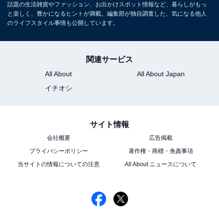
話題の生活雑貨やファッション、お出かけスポット情報など、暮らしがもっ
と楽しく、豊かになるヒントが満載。編集部が独自調査した、気になる他人
のライフスタイル事情も公開しています。
関連サービス
All About
All About Japan
こちらもおすすめ
イチオシ
電気ケトルは何年で買い替えるべき？ “寿命のサ
イン”はある？
サイト情報
会社概要
広告掲載
プライバシーポリシー
著作権・商標・免責事項
当サイトの情報についての注意
All About ニュースについて
1
2