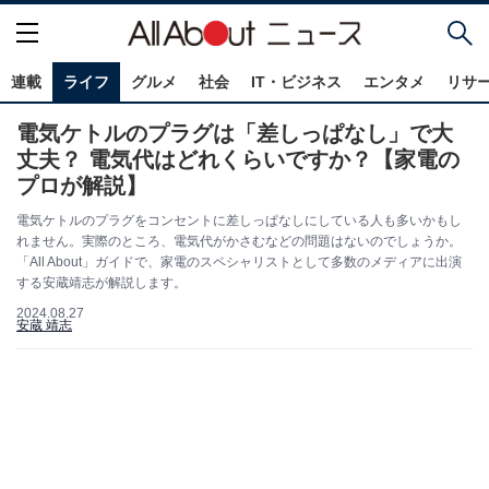
連載
ライフ
グルメ
社会
IT・ビジネス
エンタメ
リサ
電気ケトルのプラグは「差しっぱなし」で大
丈夫？ 電気代はどれくらいですか？【家電の
プロが解説】
電気ケトルのプラグをコンセントに差しっぱなしにしている人も多いかもし
れません。実際のところ、電気代がかさむなどの問題はないのでしょうか。
「All About」ガイドで、家電のスペシャリストとして多数のメディアに出演
する安蔵靖志が解説します。
2024.08.27
安蔵 靖志