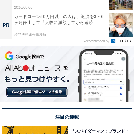
ます。
2026/08/03
カードローン50万円以上の人は、返済を3～6
電源プラグをコンセントに差しっぱなしにする場合は、
ヶ月停止して『大幅に減額してから返済...
PR
定期的にプラグ周りを掃除し、ホコリがたまらないよう
にしましょう。
渋谷法務総合事務所
Recommended by
注目の連載
『スパイダーマン：ブランド・