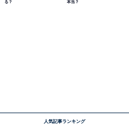
っぱなしにしておくことは、基本的には問題ないといえ
る？
本当？
ます。
待機電力を気にして、さまざまな生活家電のプラグを抜
くことを考えている人もいるかもしれません。しかし、
ほとんどの電気ケトルは待機電力が0Wとなっています。
使用していないときには電力を消費しないため、電気代
が余計にかかることはないといえます。