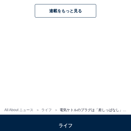
この記事の筆者：
安蔵 靖志
ビジネス・IT系出版社で編集記者を務めた後、フリ
連載をもっと見る
ーランスに。記事執筆のほか、テレビやラジオ、新
聞、雑誌など多数のメディアに出演。ラジオ番組の
家電コーナーの構成なども手掛ける。
電気ケトル以外の家電の寿命も見
次ページ
る
All About ニュース
ライフ
電気ケトルのプラグは「差しっぱなし」で大丈夫？ 電気代はどれくらいですか？【家電のプロが解説】
ライフ