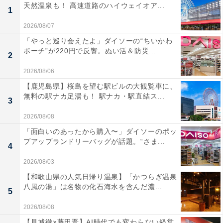
天然温泉も！ 高速道路のハイウェイオア...
1
2026/08/07
「やっと巡り会えたよ」ダイソーの“ちいかわ
ポーチ”が220円で反響。ぬい活＆防災...
2
2026/08/06
【鹿児島県】桜島を望む駅ビルの大観覧車に、
無料の駅ナカ足湯も！ 駅ナカ・駅直結ス...
3
2026/08/08
「面白いのあったから購入〜」ダイソーのポッ
プアップランドリーバッグが話題。“さま...
4
2026/08/03
【和歌山県の人気日帰り温泉】「かつらぎ温泉
八風の湯」は名物の化石海水を含んだ濃...
5
2026/08/08
【見城徹×藤田晋】AI時代でも変わらない経営