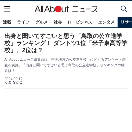
連載
ライフ
グルメ
社会
IT・ビジネス
エンタメ
リサ
出身と聞いてすごいと思う「鳥取の公立進学
校」ランキング！ ダントツ1位「米子東高等学
校」、2位は？
All About ニュース編集部は「中国地方の公立進学校」に関するアンケート調
査を実施。「出身と聞いてすごいと思う鳥取の公立進学校」ランキングの結
果は？
2024.09.12
くま なかこ