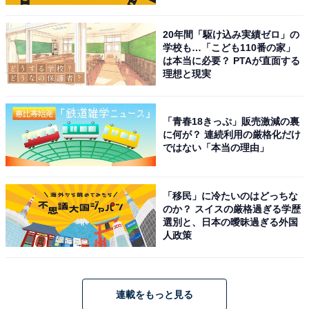
20年間「駆け込み実績ゼロ」の
学校も…「こども110番の家」
は本当に必要？ PTAが直面する
理想と現実
「青春18きっぷ」販売激減の裏
に何が？ 連続利用の厳格化だけ
ではない「本当の理由」
「移民」に冷たいのはどっちな
のか？ スイスの厳格過ぎる学歴
選別と、日本の曖昧過ぎる外国
人政策
連載をもっと見る