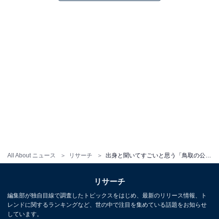
All About ニュース
リサーチ
出身と聞いてすごいと思う「鳥取の公立進学校」ランキング！ ダントツ1位「米子東高等学校」、2位は？
リサーチ
編集部が独自目線で調査したトピックスをはじめ、最新のリリース情報、ト
レンドに関するランキングなど、世の中で注目を集めている話題をお知らせ
しています。