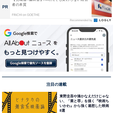
者の本質
PR
FINCHI on GOETHE
Recommended by
注目の連載
東野圭吾や湊かなえだけじゃな
い、「業と罪」を描く『映画ち
いかわ』から強く連想した映画
8選