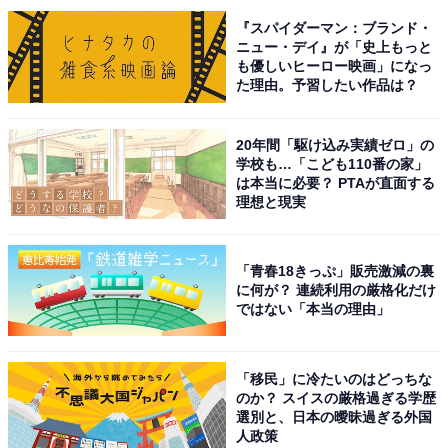
『スパイダーマン：ブランド・
ニュー・デイ』が「史上もっと
も優しいヒーロー映画」になっ
こちらもおすすめ
た理由。予習したい作品は？
出身と聞いてすごいと思う「鳥取の公立進学
校」ランキング！ ダントツ1位「米子東高等学
20年間「駆け込み実績ゼロ」の
校」、2位は？
学校も…「こども110番の家」
は本当に必要？ PTAが直面する
理想と現実
「青春18きっぷ」販売激減の裏
に何が？ 連続利用の厳格化だけ
ではない「本当の理由」
1
2
「移民」に冷たいのはどっちな
のか？ スイスの厳格過ぎる学歴
選別と、日本の曖昧過ぎる外国
人政策