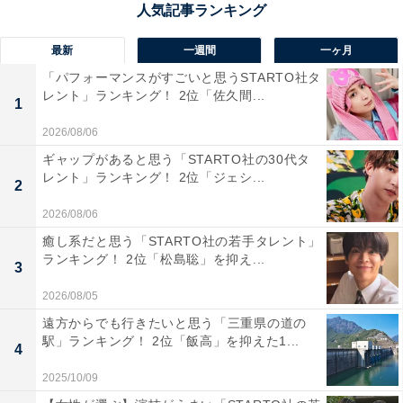
普通コースのほか生命科学コースを併設。医・歯・薬学
部や難関大学の理工学部を志望する生徒の指導に特化し
最新
一週間
一ヶ月
ており、少人数制で数学や理科分野を広く深く学べま
「パフォーマンスがすごいと思うSTARTO社タ
す。
レント」ランキング！ 2位「佐久間...
1
2026/08/06
回答コメントでは「優秀な学生が多いと思ったから」
ギャップがあると思う「STARTO社の30代タ
（30代男性／京都府）、「甲子園出場の古豪のイメー
レント」ランキング！ 2位「ジェシ...
2
ジ」（40代男性／東京都）、「偏差値は高めなので優秀
2026/08/06
な生徒は多そうです」（40代女性／広島県）などの声が
癒し系だと思う「STARTO社の若手タレント」
集まりました。
ランキング！ 2位「松島聡」を抑え...
3
※回答コメントは原文ママです
2026/08/05
遠方からでも行きたいと思う「三重県の道の
駅」ランキング！ 2位「飯高」を抑えた1...
この記事の筆者：くま なかこ プロフィール
4
編集プロダクション出身のフリーランスエディター。編
2025/10/09
集・執筆・校閲・SNS運用担当として月間120本以上の