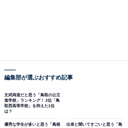
2位にランクインしたのは、鳥取西高等学校です。1873
年に開校した県内で最も歴史のある伝統校。
一芸に秀でた生徒が多く、国公立大学の合格者数も県内
トップレベル。教育界のノーベル賞と言われる「グロー
バル・ティーチャー賞」において、日本人で唯一トップ
50に選ばれた教諭が在籍するなど教師陣も優秀です。
回答者からは「職場の鳥取県出身の後輩から評判の良さ
編集部が選ぶおすすめ記事
をきいたことがあります」（40代女性／広島県）、
「OBが活躍しているから」（50代男性／埼玉県）、
文武両道だと思う「鳥取の公立
進学校」ランキング！ 2位「鳥
「頭のいいグループが行くイメージ」（30代女性／三重
取西高等学校」を抑えた1位
県）といったコメントが寄せられています。
は？
優秀な学生が多いと思う「島根
出身と聞いてすごいと思う「島