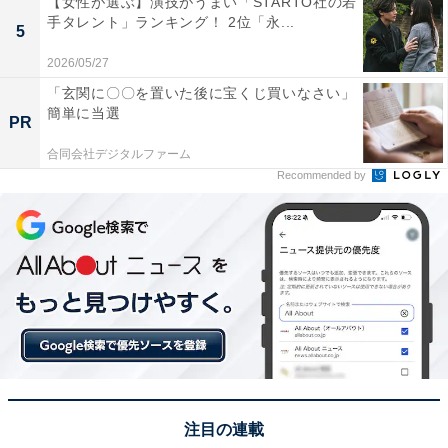
【女性が選ぶ】演技がうまい「STARTO社の若
コンテンツ制作に携わっています。得意なジャンルはラ
手タレント」ランキング！ 2位「永...
5
イフスタイル・金融・育児・エンタメ関連。
2026/05/27
「玄関に〇〇を置いた後に宝くじ買いなさい」
簡単に当選
5位までの全ランキング結果を見
PR
次ページ
る
合同会社デジタルファーム
Recommended by
注目の連載