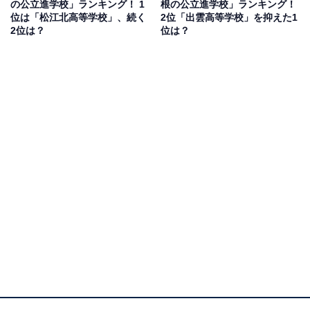
の公立進学校」ランキング！ 1
根の公立進学校」ランキング！
位は「松江北高等学校」、続く
2位「出雲高等学校」を抑えた1
2位は？
位は？
1位：米子東高等学校
1位にランクインしたのは、米子東高等学校です。国公
立大学のほか、難関私立大学への合格者も多数輩出して
います。