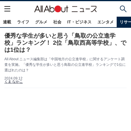
連載
ライフ
グルメ
社会
IT・ビジネス
エンタメ
リサ
優秀な学生が多いと思う「鳥取の公立進学
校」ランキング！ 2位「鳥取西高等学校」、で
は1位は？
All About ニュース編集部は「中国地方の公立進学校」に関するアンケート調
査を実施。「優秀な学生が多いと思う鳥取の公立進学校」ランキングで1位に
選ばれたのは？
2024.09.12
くま なかこ