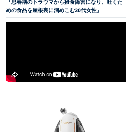
『思春期のトラウマから摂食障害になり、吐くた
めの食品を屋根裏に溜めこむ30代女性』