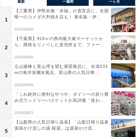
最新
一週間
一ヶ月
【三重県】伊勢名物「赤福」の直営店に、全国
唯一のコメダ大判焼き店も！ 東名阪・伊...
1
2026/08/06
【千葉県】918㎡の県内最大級マーケットか
ら、廃校をリノベした直売所まで。ファー...
2
2026/08/06
立山連峰と富山湾を望む展望風呂に、水深333
mの海洋深層水風呂。富山県の人気日帰...
3
2026/08/06
「これ絶対に便利なやつや」ダイソーの折り畳
み式ランドリーバスケットが高評価「使わ...
4
2026/08/03
【山梨県の人気日帰り温泉】「山梨日帰り温泉
源泉かけ流しの湯 桜湯」は源泉かけ流...
5