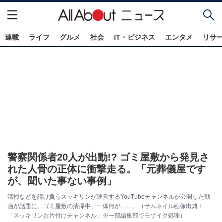
連載
ライフ
グルメ
社会
IT・ビジネス
エンタメ
リサ
警察関係者20人が出動!? ゴミ屋敷から発見さ
れた人骨の正体に衝撃走る。「元葬儀屋です
が、聞いた事ない事例」
清掃などを請け負うスッキリンが運営するYouTubeチャンネルが公開した動
画が話題に。ゴミ屋敷の清掃中、一体何が……。（サムネイル画像出典：
「スッキリンお片付けチャンネル」※一部編集部でモザイク処理）