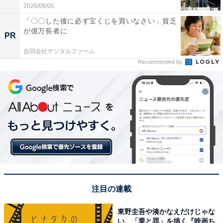
2026/08/05
「〇〇した後に必ず宝くじを買いなさい」貧乏
が億万長者に
PR
合同会社デジタルファーム
Recommended by
注目の連載
東野圭吾や湊かなえだけじゃな
い、「業と罪」を描く『映画ち