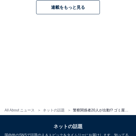
連載をもっと見る
All About ニュース
ネットの話題
警察関係者20人が出動!? ゴミ屋敷から発見された人骨の正体に衝撃走る。「元葬儀屋ですが、聞いた事ない事例」
ネットの話題
国内外のSNSで話題の人＆トピックをタイムリーにお届けします。知ってる