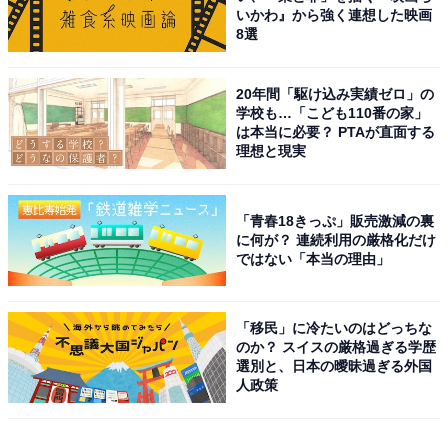
いかわ』から強く連想した映画
8選
20年間「駆け込み実績ゼロ」の
学校も…「こども110番の家」
は本当に必要？ PTAが直面する
理想と現実
「青春18きっぷ」販売激減の裏
に何が？ 連続利用の厳格化だけ
ではない「本当の理由」
「移民」に冷たいのはどっちな
のか？ スイスの厳格過ぎる学歴
選別と、日本の曖昧過ぎる外国
人政策