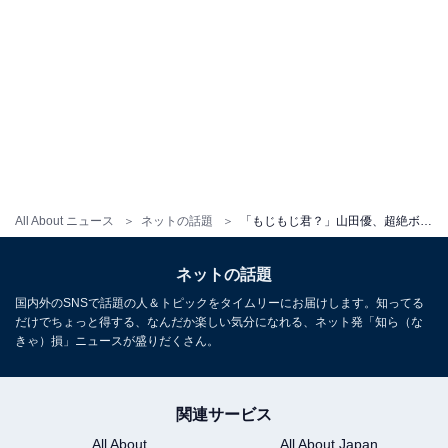
All About ニュース
ネットの話題
「もじもじ君？」山田優、超絶ボディライン際立つラッシュガード姿に「うっとりする」と反響！
ネットの話題
国内外のSNSで話題の人＆トピックをタイムリーにお届けします。知ってる
だけでちょっと得する、なんだか楽しい気分になれる、ネット発「知ら（な
きゃ）損」ニュースが盛りだくさん。
関連サービス
All About
All About Japan