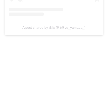
A post shared by 山田優 (@yu_yamada_)