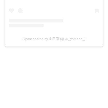
A post shared by 山田優 (@yu_yamada_)