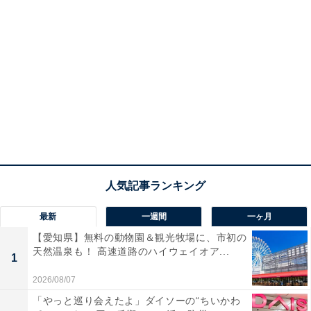
最新
一週間
一ヶ月
【愛知県】無料の動物園＆観光牧場に、市初の
天然温泉も！ 高速道路のハイウェイオア...
1
2026/08/07
「やっと巡り会えたよ」ダイソーの“ちいかわ