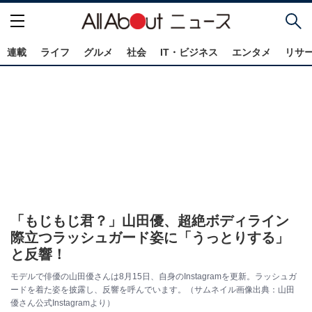
連載
ライフ
グルメ
社会
IT・ビジネス
エンタメ
リサ
「もじもじ君？」山田優、超絶ボディライン
際立つラッシュガード姿に「うっとりする」
と反響！
モデルで俳優の山田優さんは8月15日、自身のInstagramを更新。ラッシュガ
ードを着た姿を披露し、反響を呼んでいます。（サムネイル画像出典：山田
優さん公式Instagramより）