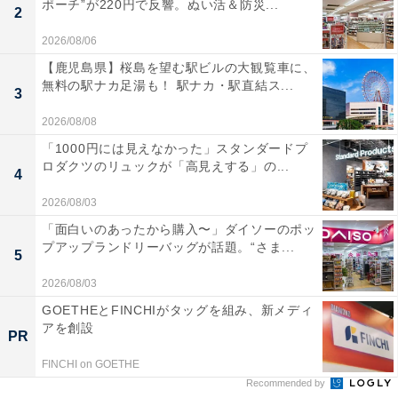
ポーチ”が220円で反響。ぬい活＆防災...
2
2026/08/06
【鹿児島県】桜島を望む駅ビルの大観覧車に、
無料の駅ナカ足湯も！ 駅ナカ・駅直結ス...
3
2026/08/08
「1000円には見えなかった」スタンダードプ
ロダクツのリュックが「高見えする」の...
4
2026/08/03
「面白いのあったから購入〜」ダイソーのポッ
プアップランドリーバッグが話題。“さま...
5
2026/08/03
GOETHEとFINCHIがタッグを組み、新メディ
アを創設
PR
FINCHI on GOETHE
Recommended by