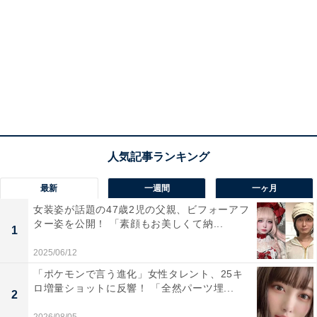
最新
一週間
一ヶ月
女装姿が話題の47歳2児の父親、ビフォーアフ
ター姿を公開！ 「素顔もお美しくて納...
1
2025/06/12
「ポケモンで言う進化」女性タレント、25キ
ロ増量ショットに反響！ 「全然パーツ埋...
2