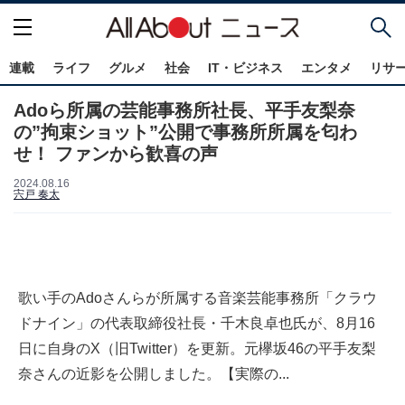
連載
ライフ
グルメ
社会
IT・ビジネス
エンタメ
リサ
Adoら所属の芸能事務所社長、平手友梨奈
の”拘束ショット”公開で事務所所属を匂わ
せ！ ファンから歓喜の声
2024.08.16
宍戸 奏太
歌い手のAdoさんらが所属する音楽芸能事務所「クラウ
ドナイン」の代表取締役社長・千木良卓也氏が、8月16
日に自身のX（旧Twitter）を更新。元欅坂46の平手友梨
奈さんの近影を公開しました。【実際の...