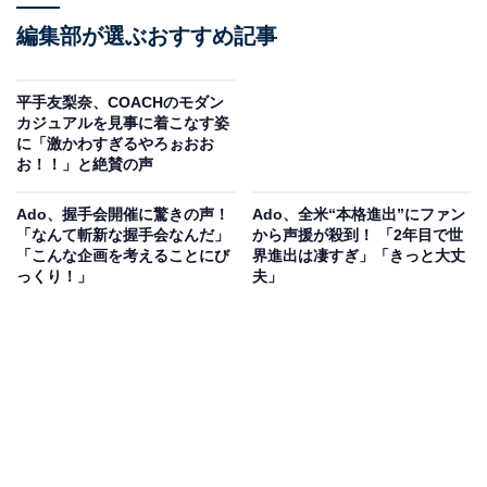
編集部が選ぶおすすめ記事
平手友梨奈、COACHのモダン
カジュアルを見事に着こなす姿
に「激かわすぎるやろぉおお
お！！」と絶賛の声
Ado、握手会開催に驚きの声！
Ado、全米“本格進出”にファン
「なんて斬新な握手会なんだ」
から声援が殺到！ 「2年目で世
「こんな企画を考えることにび
界進出は凄すぎ」「きっと大丈
っくり！」
夫」