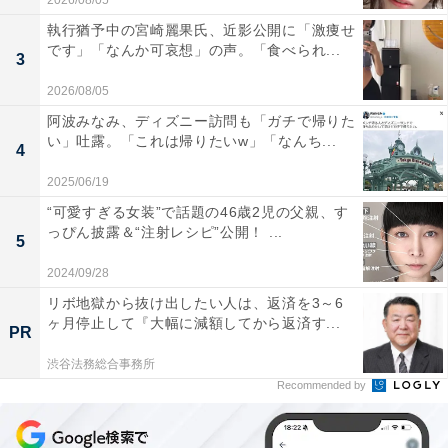
2026/08/05
執行猶予中の宮崎麗果氏、近影公開に「激痩せ
です」「なんか可哀想」の声。「食べられ...
3
2026/08/05
阿波みなみ、ディズニー訪問も「ガチで帰りた
い」吐露。「これは帰りたいw」「なんち...
4
2025/06/19
“可愛すぎる女装”で話題の46歳2児の父親、す
っぴん披露＆“注射レシピ”公開！ ...
5
2024/09/28
リボ地獄から抜け出したい人は、返済を3～6
ヶ月停止して『大幅に減額してから返済す...
PR
渋谷法務総合事務所
Recommended by