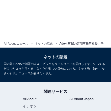
All About ニュース
ネットの話題
Adoら所属の芸能事務所社長、平手友梨奈の”拘束ショット”公開で事務所所属を匂わせ！ ファンから歓喜の声
ネットの話題
国内外のSNSで話題の人＆トピックをタイムリーにお届けします。知ってる
だけでちょっと得する、なんだか楽しい気分になれる、ネット発「知ら（な
きゃ）損」ニュースが盛りだくさん。
関連サービス
All About
All About Japan
イチオシ