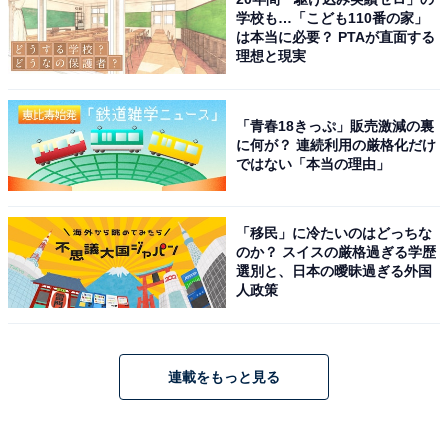
学校も…「こども110番の家」
は本当に必要？ PTAが直面する
理想と現実
「青春18きっぷ」販売激減の裏
に何が？ 連続利用の厳格化だけ
ではない「本当の理由」
「移民」に冷たいのはどっちな
のか？ スイスの厳格過ぎる学歴
選別と、日本の曖昧過ぎる外国
人政策
連載をもっと見る