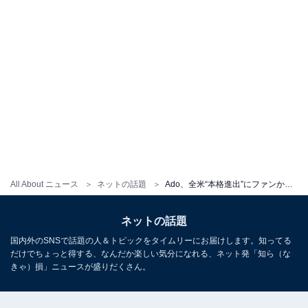
All About ニュース
ネットの話題
Ado、全米“本格進出”にファンから声援が殺到！ 「2年目で世界進出は凄すぎ」「きっと大丈夫」
ネットの話題
国内外のSNSで話題の人＆トピックをタイムリーにお届けします。知ってる
だけでちょっと得する、なんだか楽しい気分になれる、ネット発「知ら（な
きゃ）損」ニュースが盛りだくさん。