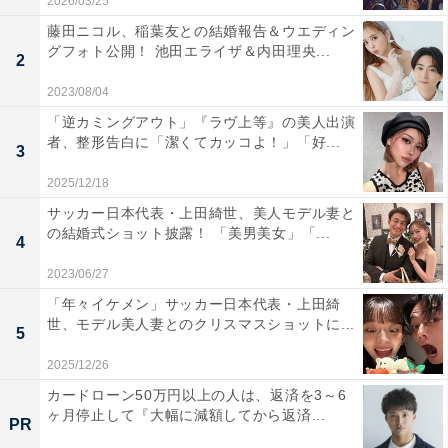
2026/03/25
藤田ニコル、稲葉友との結婚報告＆ウエディン
グフォト公開！ 池田エライザ＆内田理央...
2
2023/08/04
「逆カミングアウト」『ラヴ上等』の美人出演
者、整形告白に「潔くてカッコよ！」「好...
3
2025/12/18
サッカー日本代表・上田綺世、美人モデル妻と
の結婚式ショット披露！ 「美男美女」「...
4
2023/06/27
「年々イケメン」サッカー日本代表・上田綺
世、モデル美人妻とのクリスマスショットに...
5
2025/12/26
カードローン50万円以上の人は、返済を3～6
ヶ月停止して『大幅に減額してから返済...
PR