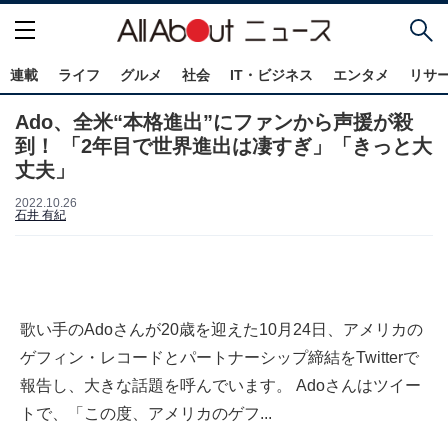
連載
ライフ
グルメ
社会
IT・ビジネス
エンタメ
リサ
Ado、全米“本格進出”にファンから声援が殺
到！ 「2年目で世界進出は凄すぎ」「きっと大
丈夫」
2022.10.26
石井 有紀
歌い手のAdoさんが20歳を迎えた10月24日、アメリカの
ゲフィン・レコードとパートナーシップ締結をTwitterで
報告し、大きな話題を呼んでいます。 Adoさんはツイー
トで、「この度、アメリカのゲフ...