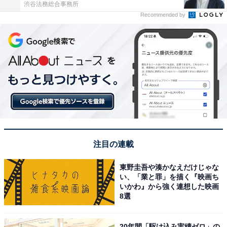
渋谷法務総合事務所
Recommended by
注目の連載
東野圭吾や湊かなえだけじゃな
い、「業と罪」を描く『映画ち
いかわ』から強く連想した映画
8選
20年間「駆け込み実績ゼロ」の