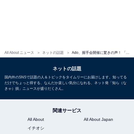
All About ニュース
ネットの話題
Ado、握手会開催に驚きの声！ 「なんて斬新な握手会なんだ」「こんな企画を考えることにびっくり！」
ネットの話題
国内外のSNSで話題の人＆トピックをタイムリーにお届けします。知ってる
だけでちょっと得する、なんだか楽しい気分になれる、ネット発「知ら（な
きゃ）損」ニュースが盛りだくさん。
関連サービス
All About
All About Japan
イチオシ