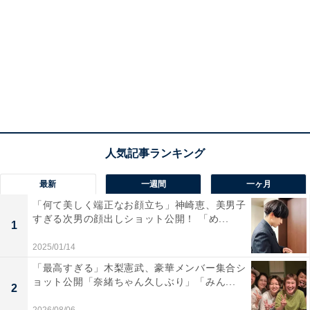
最新
一週間
一ヶ月
「何て美しく端正なお顔立ち」神崎恵、美男子
すぎる次男の顔出しショット公開！ 「め...
1
2025/01/14
「最高すぎる」木梨憲武、豪華メンバー集合シ
ョット公開「奈緒ちゃん久しぶり」「みん...
2