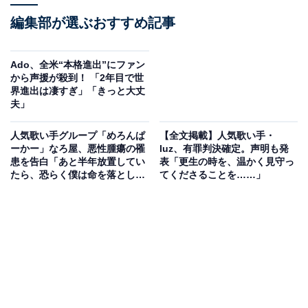
編集部が選ぶおすすめ記事
Ado、全米“本格進出”にファン
から声援が殺到！ 「2年目で世
界進出は凄すぎ」「きっと大丈
夫」
人気歌い手グループ「めろんぱ
【全文掲載】人気歌い手・
ーかー」なろ屋、悪性腫瘍の罹
luz、有罪判決確定。声明も発
患を告白「あと半年放置してい
表「更生の時を、温かく見守っ
たら、恐らく僕は命を落として
てくださることを……」
いました」