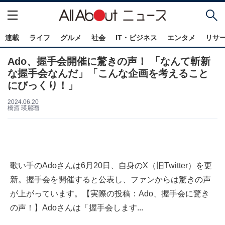
連載
ライフ
グルメ
社会
IT・ビジネス
エンタメ
リサ
Ado、握手会開催に驚きの声！ 「なんて斬新
な握手会なんだ」「こんな企画を考えること
にびっくり！」
2024.06.20
橋酒 瑛麗瑠
歌い手のAdoさんは6月20日、自身のX（旧Twitter）を更
新。握手会を開催すると公表し、ファンからは驚きの声
が上がっています。【実際の投稿：Ado、握手会に驚き
の声！】Adoさんは「握手会します...