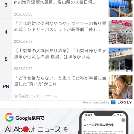
mの海洋深層水風呂。富山県の人気日帰...
3
2026/08/06
「これ絶対に便利なやつや」ダイソーの折り畳
み式ランドリーバスケットが高評価「使わ...
4
2026/08/03
【山梨県の人気日帰り温泉】「山梨日帰り温泉
源泉かけ流しの湯 桜湯」は源泉かけ流...
5
2026/08/05
「どうせ当たらない」と思ってた私が本当に当
選した“買い方”がこれ
PR
合同会社デジタルファーム
Recommended by