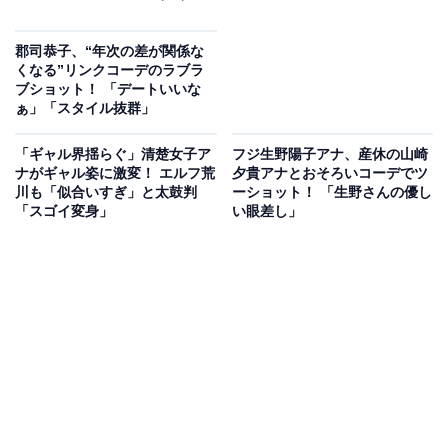
郡司恭子、“年次の差が関係な
くなる”リンクコーデのラブラ
ブショット！ 「デートいいな
ぁ」「スタイル抜群」
「ギャル界揺らぐ」清楚女子ア
フジ生野陽子アナ、産休の山崎
ナがギャル姿に激変！ エルフ荒
夕貴アナとおそろいコーデでツ
川も「似合いすぎ」と太鼓判
ーショット！ 「生野さんの優し
「スゴイ変身」
い眼差し」