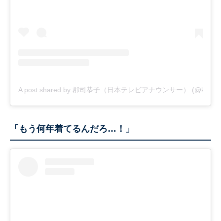
A post shared by 郡司恭子（日本テレビアナウンサー） (@kyoko_g
「もう何年着てるんだろ…！」