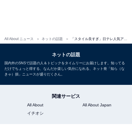
All About ニュース
ネットの話題
「スタイル良すぎ」日テレ人気アナ、鎖骨＆二の腕見せタンクトップ姿！ 「ワイルドな感じも凄く素敵」
ネットの話題
国内外のSNSで話題の人＆トピックをタイムリーにお届けします。知ってる
だけでちょっと得する、なんだか楽しい気分になれる、ネット発「知ら（な
きゃ）損」ニュースが盛りだくさん。
関連サービス
All About
All About Japan
イチオシ