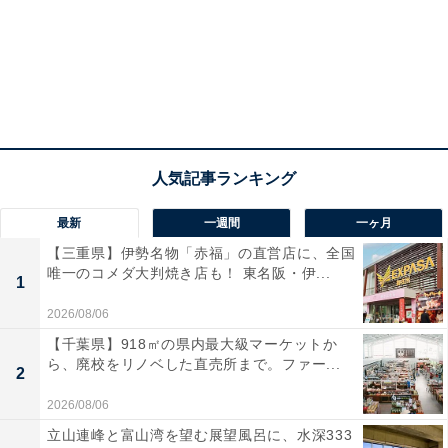
最新
一週間
一ヶ月
【三重県】伊勢名物「赤福」の直営店に、全国
唯一のコメダ大判焼き店も！ 東名阪・伊...
1
2026/08/06
【千葉県】918㎡の県内最大級マーケットか
ら、廃校をリノベした直売所まで。ファー...
2
2026/08/06
立山連峰と富山湾を望む展望風呂に、水深333