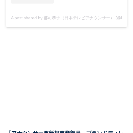
A post shared by 郡司恭子（日本テレビアナウンサー） (@kyoko_g