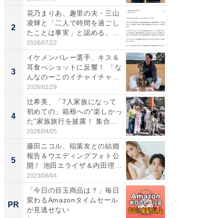
花乃まりあ、趣里の夫・三山
「え、
凌輝と「二人で時間を過ごし
芸人、2
2
2
たことは事実」と認める。
エットに
「不...
2026/07/22
2026/08/0
イケメンバレー選手、キス＆
「脚が
耳食べショットに反響！ 「な
横川尚
3
3
んなのーこのイチャイチャ
ムキな姿
感...
刃...
2026/01/29
2026/08/0
辻希美、「7人家族になって
「脳がバ
初めての」箱根への“楽しかっ
装姿が話
4
4
た”家族旅行を披露！ 集合...
のお父さ
2026/04/05
2026/08/0
藤田ニコル、稲葉友との結婚
「急に
報告＆ウエディングフォト公
る」広
5
5
開！ 池田エライザ＆内田理
ョット
央...
た」の..
2023/08/04
2026/08/0
「今日の目玉商品は？」毎日
【西野
変わるAmazonタイムセール
を追求
PR
PR
が見逃せない
は