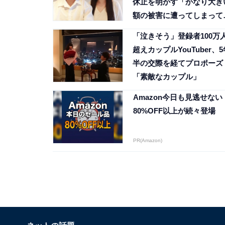
休止を明かす「かなり大き
額の被害に遭ってしまって
吐露
「泣きそう」登録者100万
超えカップルYouTuber、5
半の交際を経てプロポーズ
「素敵なカップル」
Amazon今日も見逃せない
80%OFF以上が続々登場
PR(Amazon)