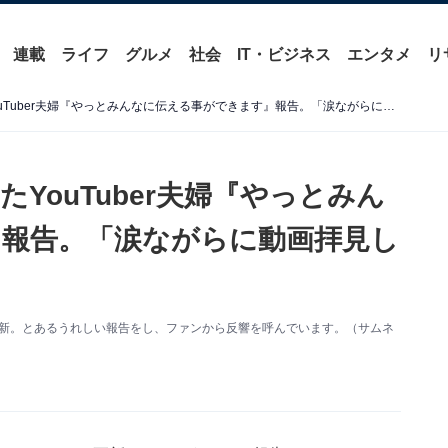
連載
ライフ
グルメ
社会
IT・ビジネス
エンタメ
リ
“パクリ疑惑”で話題になったYouTuber夫婦『やっとみんなに伝える事ができます』報告。「涙ながらに動画拝見しました」
YouTuber夫婦『やっとみん
報告。「涙ながらに動画拝見し
eを更新。とあるうれしい報告をし、ファンから反響を呼んでいます。（サムネ