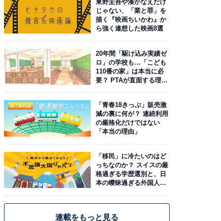
東野圭吾や湊かなえだけ
じゃない、「業と罪」を
描く『映画ちいかわ』か
ら強く連想した映画8選
20年間「駆け込み実績ゼ
ロ」の学校も…「こども
110番の家」は本当に必
要？ PTAが直面する理想
と現実
「青春18きっぷ」販売激
減の裏に何が？ 連続利用
の厳格化だけではない
「本当の理由」
「移民」に冷たいのはど
っちなのか？ スイスの厳
格過ぎる学歴選別と、日
本の曖昧過ぎる外国人政
策
連載をもっと見る