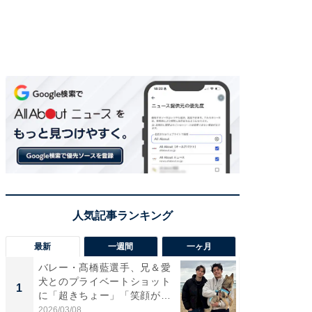
最新
一週間
一ヶ月
バレー・髙橋藍選手、兄＆愛
「さす
犬とのプライベートショット
は」高
1
1
に「超きちょー」「笑顔が見
災地を
れ...
「カ...
2026/03/08
2026/08/0