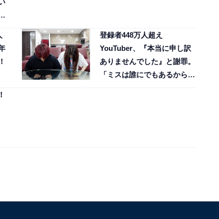
い
」
人
登録者448万人超え
年
YouTuber、『本当に申し訳
！
ありませんでした』と謝罪。
「ミスは誰にでもあるから
な」
！