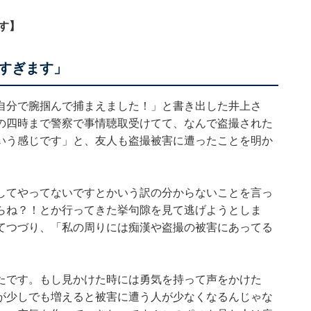
す】
すぎます」
自分で腕掴んで捕まえました！」と書き出した井上さ
の四時まで警察で事情聴取受けてて、なんで盗撮された
いう感じです」と、友人も盗撮被害に遭ったことを明か
してやってないですとかいう訳の分からないことを言っ
らね？！とか行ってきた挙句隙を見て逃げようとしま
てつづり、「私の周りには痴漢や盗撮の被害にあってる
たです。もし見かけた時には勇気を持って声をかけた
が少しでも増えると被害に遭う人が少なくなるんじゃな