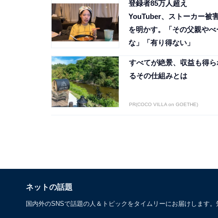
登録者85万人超え
YouTuber、ストーカー被
を明かす。「その父親やべ
な」「有り得ない」
すべてが絶景、収益も得ら
るその仕組みとは
PR(COCO VILLA on GOETHE)
ネットの話題
国内外のSNSで話題の人＆トピックをタイムリーにお届けします