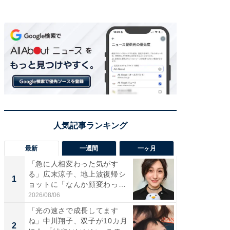
最新
一週間
一ヶ月
「急に人相変わった気がす
「さす
る」広末涼子、地上波復帰シ
は」高
1
1
ョットに「なんか顔変わっ
災地を
た」の...
「カ...
2026/08/06
2026/08/0
「光の速さで成長してます
「女の
ね」中川翔子、双子が10カ月
介、バ
2
2