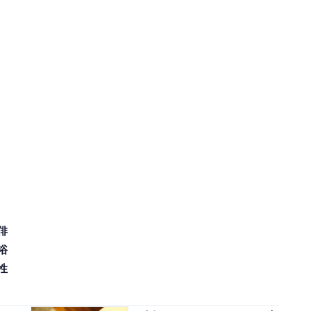
俳
浴
性