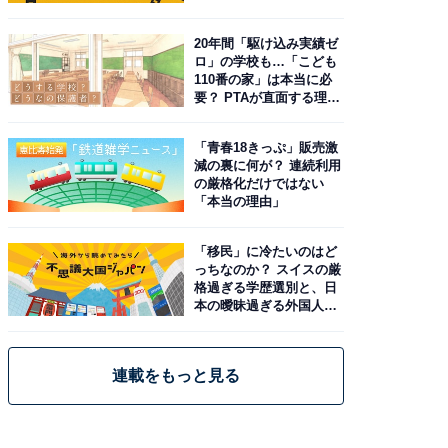
由。予習したい作品は？
20年間「駆け込み実績ゼ
ロ」の学校も…「こども
110番の家」は本当に必
要？ PTAが直面する理想
と現実
「青春18きっぷ」販売激
減の裏に何が？ 連続利用
の厳格化だけではない
「本当の理由」
「移民」に冷たいのはど
っちなのか？ スイスの厳
格過ぎる学歴選別と、日
本の曖昧過ぎる外国人政
策
連載をもっと見る