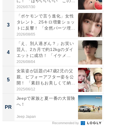
に！ 「はやいいいい この
らのプレ
前...
愛...
2026/07/30
2026/08/0
「ポケモンで言う進化」女性
「好感
タレント、25キロ増量ショッ
や、“マ
3
3
トに反響！ 「全然パーツ埋...
画変更
財...
2026/08/05
2026/07/3
「え、別人過ぎん？」お笑い
「脚が
芸人、2カ月で約12kgのダイ
横川尚
4
4
エットに成功！ 「イケメ...
ムキな姿
刃...
2026/08/04
2026/08/0
女装姿が話題の47歳2児の父
「2人と
親、ビフォーアフター姿を公
團十郎
5
5
開！ 「素顔もお美しくて納...
「後ろ
「...
2025/06/12
2026/08/0
Jeepで家族と夏一番の大冒険
すべて
へ！
るその
PR
PR
Jeep Japan
COCO VIL
Recommended by