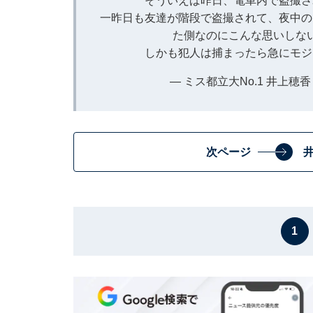
そういえば昨日、電車内で盗撮さ
一昨日も友達が階段で盗撮されて、夜中の
た側なのにこんな思いしな
しかも犯人は捕まったら急にモジ
— ミス都立大No.1 井上穂香 (@
次ページ
1