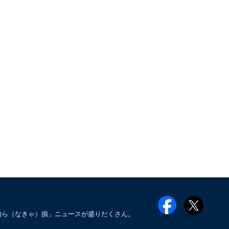
知ら（なきゃ）損」ニュースが盛りだくさん。