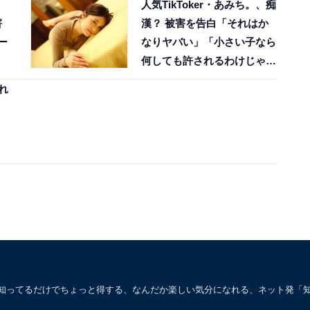
人気TikToker・あみち。、痴
害
漢？ 被害を告白「それはか
ー
なりヤバい」「小さい子なら
何しても許されるわけじゃな
いからなぁ…」
れ
。知ってるだけでちょっと得する、なんだか楽しい気分になれる、ネット発「