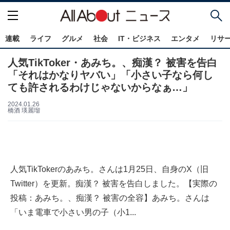
連載
ライフ
グルメ
社会
IT・ビジネス
エンタメ
リサ
人気TikToker・あみち。、痴漢？ 被害を告白
「それはかなりヤバい」「小さい子なら何し
ても許されるわけじゃないからなぁ…」
2024.01.26
橋酒 瑛麗瑠
人気TikTokerのあみち。さんは1月25日、自身のX（旧
Twitter）を更新。痴漢？ 被害を告白しました。【実際の
投稿：あみち。、痴漢？ 被害の全容】あみち。さんは
「いま電車で小さい男の子（小1...