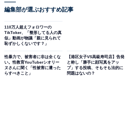
編集部が選ぶおすすめ記事
110万人超えフォロワーの
TikToker、「整形してる人の真
似」動画が物議「親に見られて
恥ずかしくないです？」
性暴力で、被害者に非は全くな
【港区女子VS高級寿司店】告発
い。性教育YouTuberシオリー
と称し「勝手に顔写真をアッ
ヌさんに聞く「性被害に遭った
プ」する投稿、そもそも法的に
らすべきこと」
問題はないの？