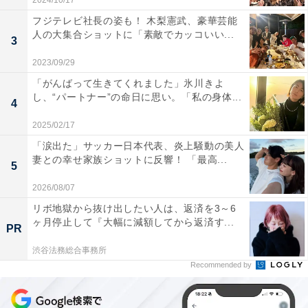
2024/10/17
フジテレビ社長の姿も！ 木梨憲武、豪華芸能
人の大集合ショットに「素敵でカッコいい...
3
2023/09/29
「がんばって生きてくれました」氷川きよ
し、“パートナー”の命日に思い。「私の身体...
4
2025/02/17
「涙出た」サッカー日本代表、炎上騒動の美人
妻との幸せ家族ショットに反響！ 「最高...
5
2026/08/07
リボ地獄から抜け出したい人は、返済を3～6
ヶ月停止して『大幅に減額してから返済す...
PR
渋谷法務総合事務所
Recommended by