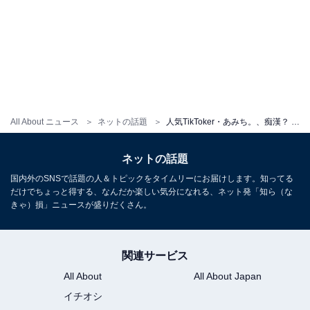
All About ニュース
ネットの話題
人気TikToker・あみち。、痴漢？ 被害を告白「それはかなりヤバい」「小さい子なら何しても許されるわけじゃないからなぁ…」
ネットの話題
国内外のSNSで話題の人＆トピックをタイムリーにお届けします。知ってる
だけでちょっと得する、なんだか楽しい気分になれる、ネット発「知ら（な
きゃ）損」ニュースが盛りだくさん。
関連サービス
All About
All About Japan
イチオシ