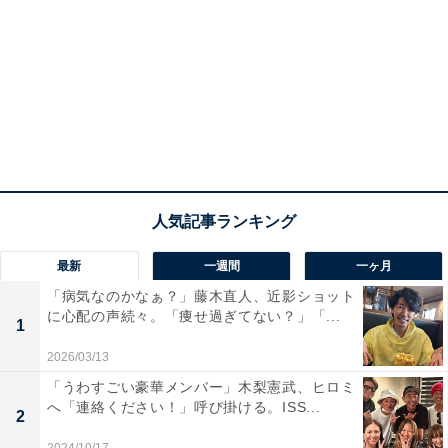
最新
一週間
一ヶ月
「病気なのかなぁ？」藤木直人、近影ショット
に心配の声続々。「痩せ過ぎてない？」「...
1
2026/03/13
「うわすごい豪華メンバー」木梨憲武、ヒロミ
へ「連絡ください！」呼び掛ける。ISS...
2