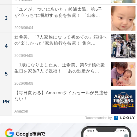
2026/08/08
「ユメが、ついに歩いた」杉浦太陽、第5子
が“立っち”に挑戦する姿を披露！ 「出来...
3
2026/08/04
辻希美、「7人家族になって初めての」箱根へ
の“楽しかった”家族旅行を披露！ 集合...
4
2026/04/05
「1歳になりましたぁ」辻希美、第5子娘の誕
生日を家族7人で祝福！ 「あの出産から...
5
2026/08/09
【毎日変わる】Amazonタイムセールが見逃せ
ない！
PR
Amazon
Recommended by