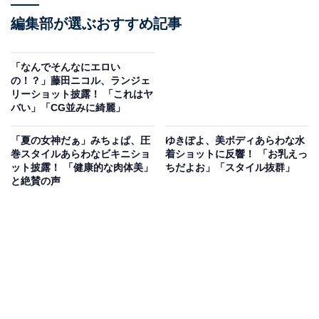
編集部が選ぶおすすめ記事
「なんでそんなにエロい
の！？」藤田ニコル、ランジェ
リーショット披露！ 「これはヤ
バい」「CG並みに綺麗」
「夏の女神だぁ」みちょぱ、圧
ゆきぽよ、美ボディあらわな水
巻スタイルあらわなビキニショ
着ショットに反響！ 「お乳えっ
ット披露！ 「健康的な肉体美」
ちだよお」「スタイル抜群」
と絶賛の声