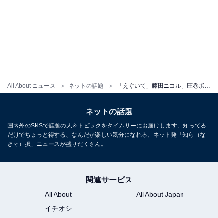
All About ニュース
ネットの話題
「えぐいて」藤田ニコル、圧巻ボディあらわなランジェリーショットに「これはたまらん」「美しい」の声！
ネットの話題
国内外のSNSで話題の人＆トピックをタイムリーにお届けします。知ってる
だけでちょっと得する、なんだか楽しい気分になれる、ネット発「知ら（な
きゃ）損」ニュースが盛りだくさん。
関連サービス
All About
All About Japan
イチオシ