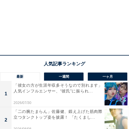
最新
一週間
一ヶ月
「彼女の方が生涯年収多そうなので別れます」
人気インフルエンサー、“彼氏”に振られ...
1
2026/07/30
「二の腕たまらん」佐藤健、鍛え上げた筋肉際
立つタンクトップ姿を披露！ 「たくまし...
2