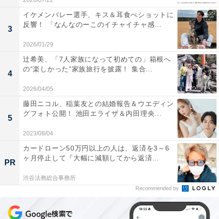
2026/07/22
イケメンバレー選手、キス＆耳食べショットに
反響！ 「なんなのーこのイチャイチャ感...
3
2026/01/29
辻希美、「7人家族になって初めての」箱根へ
の“楽しかった”家族旅行を披露！ 集合...
4
2026/04/05
藤田ニコル、稲葉友との結婚報告＆ウエディン
グフォト公開！ 池田エライザ＆内田理央...
5
2023/08/04
カードローン50万円以上の人は、返済を3～6
ヶ月停止して『大幅に減額してから返済...
PR
渋谷法務総合事務所
Recommended by