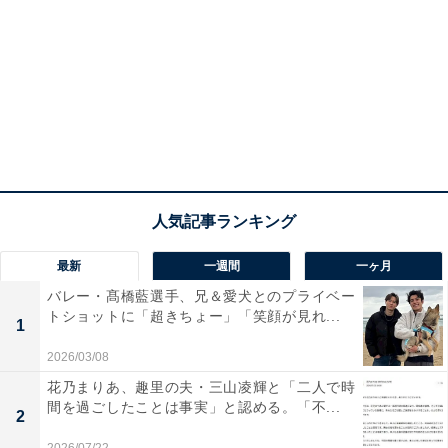
最新
一週間
一ヶ月
バレー・髙橋藍選手、兄＆愛犬とのプライベー
トショットに「超きちょー」「笑顔が見れ...
1
2026/03/08
花乃まりあ、趣里の夫・三山凌輝と「二人で時
間を過ごしたことは事実」と認める。「不...
2