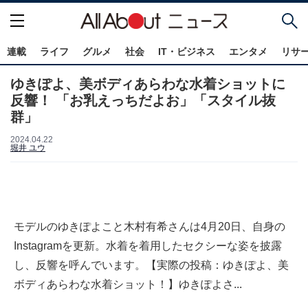
連載
ライフ
グルメ
社会
IT・ビジネス
エンタメ
リサ
ゆきぽよ、美ボディあらわな水着ショットに
反響！ 「お乳えっちだよお」「スタイル抜
群」
2024.04.22
堀井 ユウ
モデルのゆきぽよこと木村有希さんは4月20日、自身の
Instagramを更新。水着を着用したセクシーな姿を披露
し、反響を呼んでいます。【実際の投稿：ゆきぽよ、美
ボディあらわな水着ショット！】ゆきぽよさ...