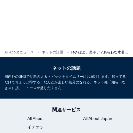
All About ニュース
ネットの話題
ゆきぽよ、美ボディあらわな水着ショットに反響！ 「お乳えっちだよお」「スタイル抜群」
ネットの話題
国内外のSNSで話題の人＆トピックをタイムリーにお届けします。知ってる
だけでちょっと得する、なんだか楽しい気分になれる、ネット発「知ら（な
きゃ）損」ニュースが盛りだくさん。
関連サービス
All About
All About Japan
イチオシ