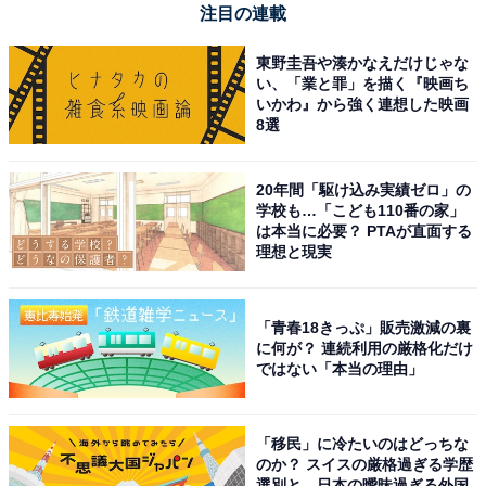
注目の連載
東野圭吾や湊かなえだけじゃな
7位までの全ランキング結果を見
い、「業と罪」を描く『映画ち
次ページ
る
いかわ』から強く連想した映画
8選
20年間「駆け込み実績ゼロ」の
学校も…「こども110番の家」
は本当に必要？ PTAが直面する
理想と現実
「青春18きっぷ」販売激減の裏
に何が？ 連続利用の厳格化だけ
ではない「本当の理由」
「移民」に冷たいのはどっちな
のか？ スイスの厳格過ぎる学歴
選別と、日本の曖昧過ぎる外国