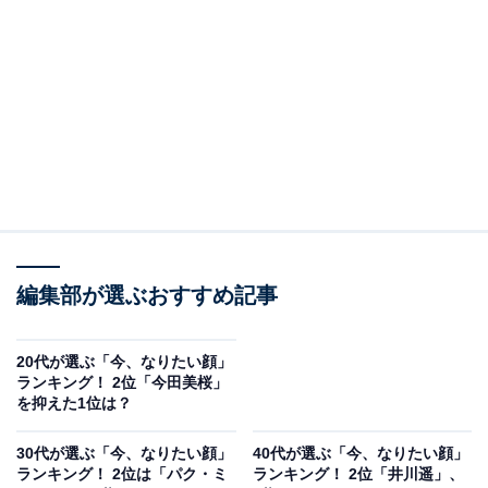
A post shared by 今田美桜 (@imada_mio)
2位には、今田美桜さんがランクインしました。
1997生まれの今田さんは、高校時代に地元・福岡でスカ
ウトされ芸能界へ。モデルとしてデビューし、「福岡で
編集部が選ぶおすすめ記事
1番かわいい女の子」と話題になりました。2015年から
は俳優業にも活動の幅を広げ、映画『東京リベンジャー
ズ』シリーズやドラマ『トリリオンゲーム』（TBS系）
20代が選ぶ「今、なりたい顔」
ランキング！ 2位「今田美桜」
などの人気作に出演しています。
を抑えた1位は？
2025年前期に放送されるNHK連続テレビ小説『あんぱ
30代が選ぶ「今、なりたい顔」
40代が選ぶ「今、なりたい顔」
ランキング！ 2位は「パク・ミ
ランキング！ 2位「井川遥」、
ん』では、ヒロインの朝田のぶ役に抜てき。映画や雑