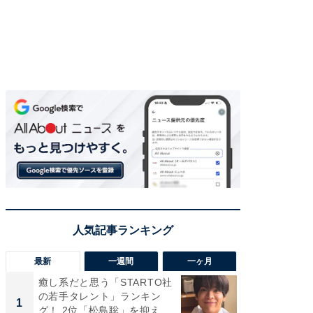
最新
一週間
一ヶ月
癒し系だと思う「STARTO社
「癒し系
の若手タレント」ランキン
タレント
1
1
グ！ 2位「松島聡」を抑え...
「井ノ原