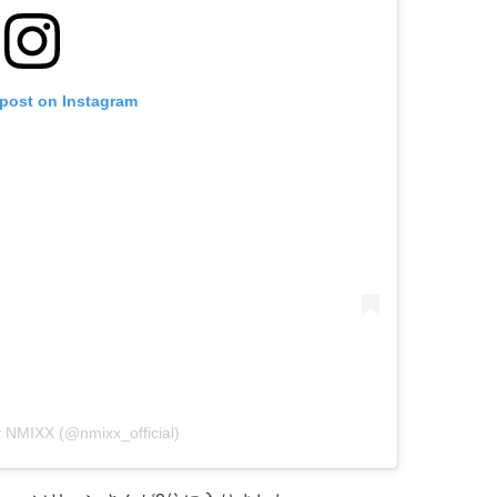
 post on Instagram
y NMIXX (@nmixx_official)