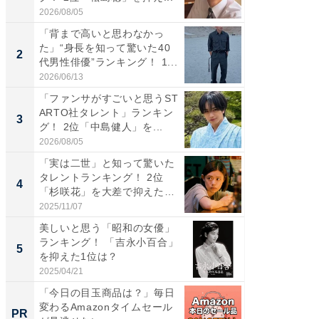
2026/08/05
2026/08/0
「背まで高いと思わなかっ
ギャップ
た」“身長を知って驚いた40
RTO社
2
2
代男性俳優”ランキング！ 1...
キング！
2026/06/13
2026/08/0
「ファンサがすごいと思うST
癒し系だ
ARTO社タレント」ランキン
の若手
3
3
グ！ 2位「中島健人」を...
グ！ 2
2026/08/05
2026/08/0
「実は二世」と知って驚いた
「ギャッ
タレントランキング！ 2位
RTO社
4
4
「杉咲花」を大差で抑えた1
グ！ 2
位...
2025/11/07
2026/07/3
美しいと思う「昭和の女優」
「世界で
ランキング！ 「吉永小百合」
ARTO
5
5
を抑えた1位は？
グ！ 2
2025/04/21
2026/08/0
「今日の目玉商品は？」毎日
すべて
変わるAmazonタイムセール
るその
PR
PR