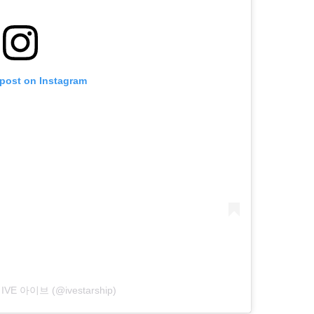
 post on Instagram
y IVE 아이브 (@ivestarship)